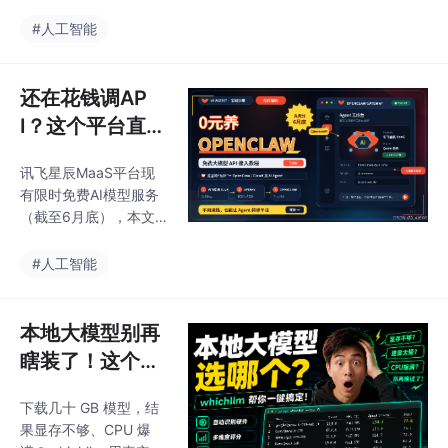
和网络配置上。本文用
能的场景，实现"少算但
最简单的话术，手把手
#人工智能
精准"的效果，是工
教你用 CC Switch 实现
“零配置、零门槛”接
入：无需复杂环境、无
还在花钱调AP
需科学上网、无需折腾
I？这个平台直接
官方登录，只需一键配
让你0成本养虾
置就能让 Codex 直接
讯飞星辰MaaS平台现
到6月底
调用 DeepSeek 模型。
有限时免费AI模型服务
Codex 不只会写代码，
（截至6月底），本文
还能帮你写文档、写邮
以Qwen3.6-35B-A3B
件、整理会议纪要、处
模型为例，提供5分钟
#人工智能
理 Excel、批量重命名
快速部署指南：登录平
文件、写公众号文章等
台→选择模型→获取API
密钥→完成接口配置。
本地大模型别再
演示了如何将clawx作
瞎装了！这个开
为自定义供应商接入并
源神器会自动帮
验证对话功能。作者呼
下载几十 GB 模型，结
你选模型
吁读者点赞转发支持，
果显存不够、CPU 爆
助力开发者低成本实