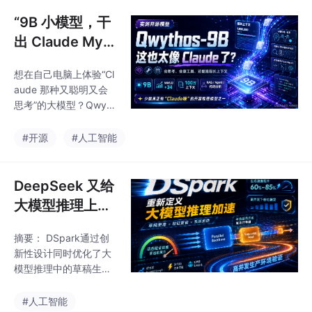
入，并给出一条命令完
成备份、拦截、清 WA
“9B 小模型，干
L、验证的修复方案。
出 Claude Myth
os 味道？我被这
想在自己电脑上体验“Cl
个开源怪物惊到
aude 那种又聪明又会
了
思考”的大模型？Qwyth
os‑9B 直接把门槛砍没
了：它只用 9B 参数，
#开源
#人工智能
却学了 5 亿条高级思维
链，回答问题前会先认
真“想一大圈”，算不准
DeepSeek 又给
还会自己调用工具查资
大模型推理上强
料、跑代码，最后给你
度了：DSpark
一个有理有据的结论。
摘要： DSpark通过创
不是更快，是更
更夸张的是，它能一次
新性设计同时优化了大
看下接近 100 万个 tok
会分配算力
模型推理中的草稿生成
en的内容，整仓代码、
质量与验证效率，突破
几十篇文档丢进去都不
传统Speculative Deco
#人工智能
怕。如果你是刚入门的