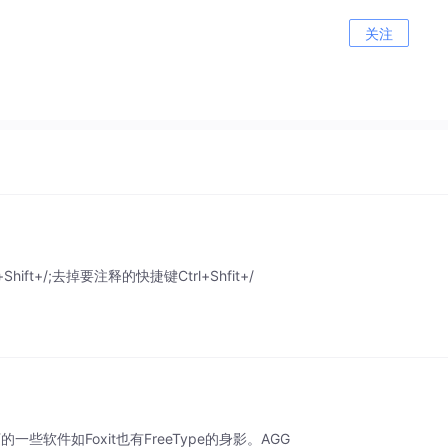
关注
ft+/;去掉要注释的快捷键Ctrl+Shfit+/
下的一些软件如Foxit也有FreeType的身影。AGG