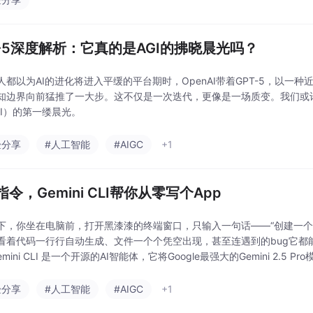
T-5深度解析：它真的是AGI的拂晓晨光吗？
人都以为AI的进化将进入平缓的平台期时，OpenAI带着GPT-5，以一
知边界向前猛推了一大步。这不仅是一次迭代，更像是一场质变。我们或
GI）的第一缕晨光。
验分享
#人工智能
#AIGC
+1
令，Gemini CLI帮你从零写个App
下，你坐在电脑前，打开黑漆漆的终端窗口，只输入一句话——“创建一个
看着代码一行行自动生成、文件一个个凭空出现，甚至连遇到的bug它都
 Gemini CLI 是一个开源的AI智能体，它将Google最强大的Gemini 2.5
里。这意味着，你可以在最熟悉的环境中，用最自然的方式——对话，来
验分享
#人工智能
#AIGC
+1