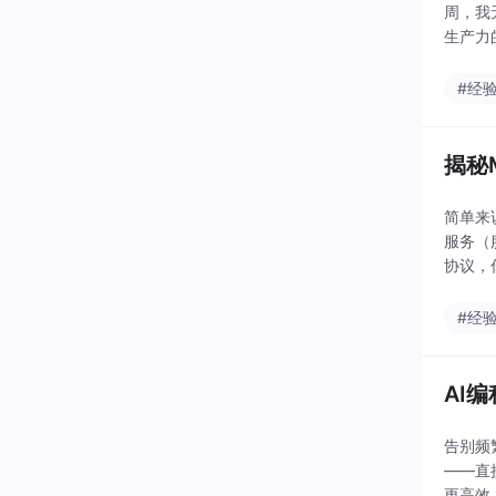
周，我无
生产力
#经
揭秘
简单来
服务（
协议，
套完美
移到C
#经
AI
告别频
——直
更高效、