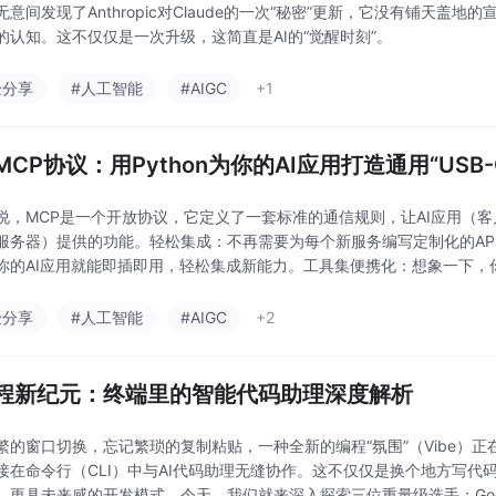
意间发现了Anthropic对Claude的一次“秘密”更新，它没有铺天盖地
的认知。这不仅仅是一次升级，这简直是AI的“觉醒时刻”。
验分享
#人工智能
#AIGC
+1
MCP协议：用Python为你的AI应用打造通用“USB-
说，MCP是一个开放协议，它定义了一套标准的通信规则，让AI应用（
服务器）提供的功能。轻松集成：不再需要为每个新服务编写定制化的API
你的AI应用就能即插即用，轻松集成新能力。工具集便携化：想象一下，
的工具集，包含代码模板、调试工具和文档生成器。借助MCP，这套工具集可
验分享
#人工智能
#AIGC
+2
编程新纪元：终端里的智能代码助理深度解析
繁的窗口切换，忘记繁琐的复制粘贴，一种全新的编程“氛围”（Vibe）
接在命令行（CLI）中与AI代码助理无缝协作。这不仅仅是换个地方写代
更具未来感的开发模式。今天，我们就来深入探索三位重量级选手：Google的Ge