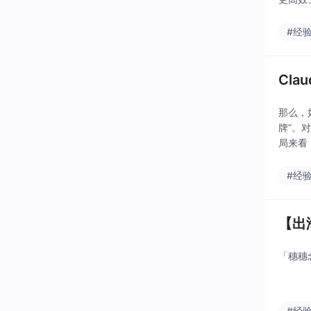
opic
#经
Cl
那么，
牌”。
局来看
理。任
如云
#经
【出海
「穗穗
#经