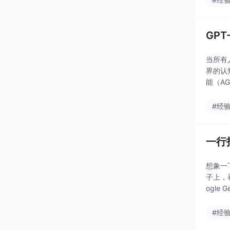
GP
当所有
界的认
能（A
#经
一行指
想象一
子上，
ogle
行终端
#经