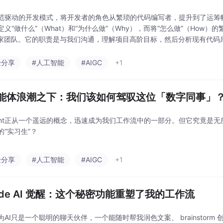
范驱动的开发模式，将开发者的角色从繁琐的代码编写者，提升到了运筹帷
定义“做什么”（What）和“为什么做”（Why），而将“怎么做”（How
专家团队。它的职责是与我们沟通，理解项目高阶目标，然后分析现有代码
创建项目的核心指导文件。通过这“三步走”的协作，我们从一个模糊的想
验分享
#人工智能
#AIGC
+1
智能体浪潮之下：我们该如何驾驭这位「数字同事」
Agent正从一个遥远的概念，迅速成为我们工作流中的一部分。但它究竟是
的“实习生”？
验分享
#人工智能
#AIGC
+1
aude AI 觉醒：这个秘密功能重塑了我的工作流
为AI只是一个聪明的聊天伙伴，一个能随时帮我润色文案、 brainstorm 