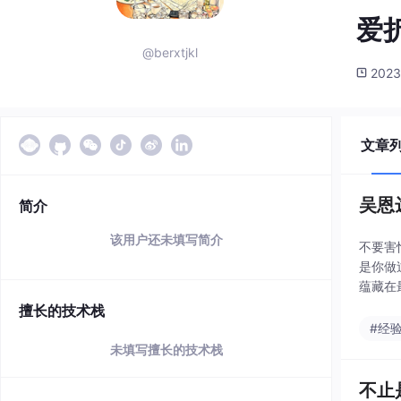
爱
@berxtjkl
2023
文章
吴恩
简介
该用户还未填写简介
不要害
是你做
蕴藏在
看就会
擅长的技术栈
值、解
#经
未填写擅长的技术栈
不止是