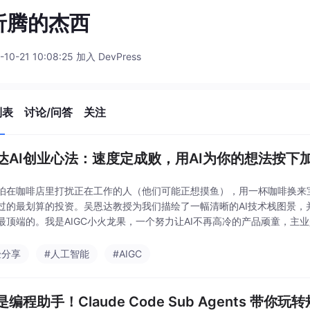
折腾的杰西
-10-21 10:08:25 加入 DevPress
列表
讨论/问答
关注
达AI创业心法：速度定成败，用AI为你的想法按下
怕在咖啡店里打扰正在工作的人（他们可能正想摸鱼），用一杯咖啡换来
过的最划算的投资。吴恩达教授为我们描绘了一幅清晰的AI技术栈图景，
最顶端的。我是AIGC小火龙果，一个努力让AI不再高冷的产品顽童，主业
的小把戏。在这个充满无限可能的时代，让我们拥抱速度，但同时保持责任
决真问
验分享
#人工智能
#AIGC
编程助手！Claude Code Sub Agents 带你