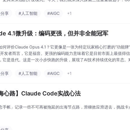
的Claude Code，以及OpenAI的Codex CLI，看看谁能成为你终端
验分享
#人工智能
#AIGC
+1
aude 4.1微升级：编码更强，但并非全能冠军
如何评价Claude Opus 4.1？它更像是一张为特定玩家精心打磨的“功能
对开发者而言，它是福音。更强的编码能力意味着它是目前市面上最值得
，它是迭代。这是一次小步快跑的升级，展现了AI技术持续优化的常态。
何基准分数都只是参考，模型在你我手中的实际表现，才是衡量其价值的唯
验分享
#人工智能
#AIGC
+1
心路】Claude Code实战心法
念手帐」记录一些不可再被拖延的出海节点路，滑梯效应滑进去，挑战卡
验分享