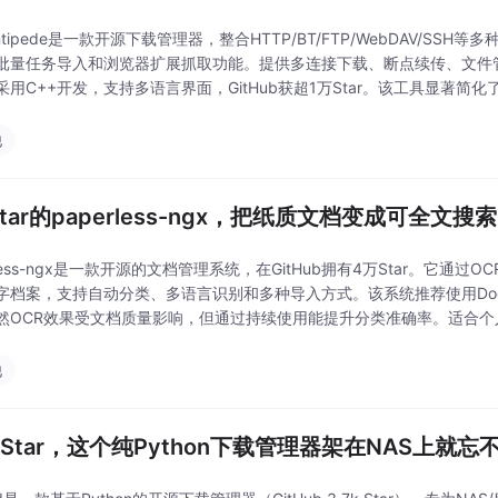
Centipede是一款开源下载管理器，整合HTTP/BT/FTP/WebDAV/SS
批量任务导入和浏览器扩展抓取功能。提供多连接下载、断点续传、文件管
采用C++开发，支持多语言界面，GitHub获超1万Star。该工具显著简
他
Star的paperless-ngx，把纸质文档变成可全文
rless-ngx是一款开源的文档管理系统，在GitHub拥有4万Star。它
字档案，支持自动分类、多语言识别和多种导入方式。该系统推荐使用Doc
然OCR效果受文档质量影响，但通过持续使用能提升分类准确率。适合
项目由专业团队维护，社区活
他
k Star，这个纯Python下载管理器架在NAS上就忘