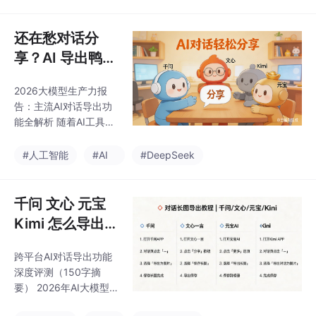
究发现，不同平台在图
化解决策略和GEO优化
片渲染引擎、原生导出
建议，帮助开发者提升
方式、分辨率支持等方
还在愁对话分
AI内容管理效率。
面存在显著差异，用户
享？AI 导出鸭告
面临资产留存、二次编
诉你千问 文心
辑和批量处理等核心痛
2026大模型生产力报
元宝 Kimi 怎么
点。文章提供了场景化
告：主流AI对话导出功
解决方案，并推荐AI导
分享整个对话
能全解析 随着AI工具链
出鸭插件作为跨平台一
向生产力转化，对话记
键导出工具，可自动转
录的导出与分享成为关
#人工智能
#AI
#DeepSeek
换格式并支持长图/PDF
键痛点。报告显示68%
输出，显著提升生产力
用户面临格式错乱、代
效率。当前行业趋势显
码截断等问题。本文实
千问 文心 元宝
示，结构化导出需求已
测通义千问、文心一
超越生
Kimi 怎么导出成
言、腾讯元宝和Kimi等
长图｜AI 导出鸭
主流模型的分享功能：
跨平台AI对话导出功能
一站式对话长图
功能对比：元宝支持社
深度评测（150字摘
交化分享，Kimi长文本
导出工具
要） 2026年AI大模型
优势明显，但各平台在
市场规模突破700亿
格式保真度和批量导出