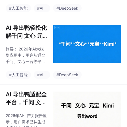
单零门槛
显示68%用户受困于手
介绍AI导出鸭APP实现
动复制粘贴等导出问
#人工智能
#AI
#DeepSeek
移动端公式高效渲染与
题，需求集中在格式保
导出。数据显示国产模
持、长内容处理和多模
型公式理解准确率已达
态融合方面。技术评测
AI 导出鸭轻松化
91.4%，本土
显示，各模型在格式支
解千问 文心 元
持、排版引擎和代码解
宝 Kimi 复制的
析方面表现各异：通义
摘要： 2026年AI大模
文字带星号，导
千问Markdown渲染准
型应用中，用户从通义
确率96%，文心一言Off
出格式零错乱
千问、文心一言等平台
ice兼容性最佳。场景化
复制文本时频现随机星
分析指出，技术文档需
号（*）、格式错乱或敏
#人工智能
#AI
#DeepSeek
代码高亮，行业报告需
感词屏蔽问题。本文分
表格图表支持。专家认
析其根源为内容合规机
为文档导出涉及复杂技
制与前端渲染冲突，对
AI 导出鸭适配全
术转换，未来趋势是
比了主流模型的文本处
平台，千问 文心
理差异（如文心一言严
元宝 Kimi 导出
格屏蔽、Kimi长文本易
2026年AI生产力报告显
word 排版极速
丢包），并提出场景化
示，用户需求已从生成
解决方案。针对开发者
输出