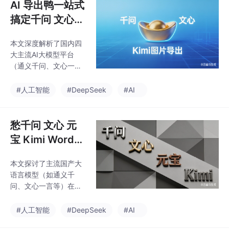
AI 导出鸭一站式
搞定千问 文心
元宝 Kimi 图片
本文深度解析了国内四
导出，跨平台素
大主流AI大模型平台
材导出超便捷
（通义千问、文心一
言、腾讯元宝、Kimi）
的图片导出机制与技术
#人工智能
#DeepSeek
#AI
痛点。文章指出，简单
的"右键另存为"存在We
bP转码、CDN时效性、
愁千问 文心 元
批量导出困难等问题，
宝 Kimi Word
并具体分析了各平台的
排版杂乱？AI 导
技术特点：通义千问采
本文探讨了主流国产大
出鸭一键统一格
用阿里云OSS存储但缺
语言模型（如通义千
乏批量下载，文心一言
式高效整理
问、文心一言等）在Ma
有复杂水印和动态鉴
rkdown排版上的差异及
权，腾讯元宝侧重移动
导出乱象问题。不同模
#人工智能
#DeepSeek
#AI
端分享，Kimi的流式传
型因渲染逻辑不同（如
输带来DOM定位挑战。