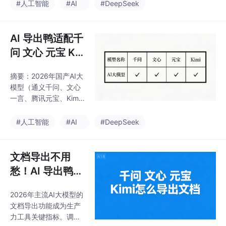
元，用户对内容导出需
#人工智能
#AI
#DeepSeek
上存在差异 场景解决方
求激增。本文对比主流
案： 技术报告建议使用
模型导出能力：通义千
Markdown中间件转换
问（支持Word/PDF/多
AI 导出鸭适配千
社交协作推
模板长图）、文心一言
问 文心 元宝 Ki
（PPT转图优势）、腾
mi 公式格式，一
讯元宝（社交化视觉设
摘要：2026年国产AI大
键规整导出文档
计）、Kimi（极简Mark
模型（通义千问、文心
down导出）等，揭示三
超便捷
一言、腾讯元宝、Kim
大核心场景需求——技
i）在学术公式处理上各
术文档沉淀（Kimi代码
具优势：通义千问LaTe
#人工智能
#AI
#DeepSeek
渲染最优）、可视化报
X规范性最佳，Kimi长文
告（元宝长图设计
本解析突出，文心一言
佳）、跨模型协作（需
知识覆盖广，腾讯元宝
文档导出不用
API支持
生态适配强。针对CSD
愁！AI 导出鸭教
N等技术社区需求，文
你千问 文心 元
章提出场景化解决方
2026年主流AI大模型的
宝 Kimi 怎么导
案，如学术论文复用优
文档导出功能成为生产
先选通义千问，跨平台
出文档，操作简
力工具关键指标。调研
协作推荐腾讯元宝，并