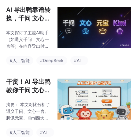
通义千问严格遵循标准
针对这些痛点，作者推
语法、文心一言注入复
AI 导出鸭靠谱转
荐使用"AI导出鸭"插件
杂CSS样式），导致直
换，千问 文心
接复制内容到CSDN/Git
元宝 Kimi 输出
Hub时出现公式错乱、
本文探讨了主流AI助手
无乱码，AI 内容
表格偏移等问题。文章
（如通义千问、文心一
指出DOM结构干扰、La
导出零瑕疵
言等）在内容导出时出
TeX标识符冲突和转义
现的乱码和格式问题，
字符处理是三大技术痛
并提出了针对性解决方
#人工智能
#DeepSeek
#AI
点，并提出了标准化解
案。文章指出，72%的A
析-清洗-重构-导出的技
I用户需要将生成内容转
术流解决方案。最后推
化为工程文档，但面临
干货！AI 导出鸭
荐了AI导出
格式塌陷、公式不可编
教你千问 文心
辑等挑战。通过对比分
元宝 Kimi 导出
析，推荐使用AI导出鸭
摘要： 本文对比分析了
图片方法，告别
等专业工具，实现一键
通义千问、文心一言、
转换、保留代码高亮和
繁琐操作
腾讯元宝、Kimi四大主
数学公式编辑功能，将
流AI模型的图片导出技
导出乱码率降至0.5%以
术路径与效率差异。研
#人工智能
#AI
下。文章还提供了场景