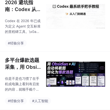
2026 避坑指
南：Codex 从零
到精通实战，国
Codex 在 2026 年已成
产模型接入与 A
为定义 Agent 交互标准
gent 深度进阶
的里程碑工具。\x0a在
OpenAI 的持续迭代
下，
#经验分享
多平台爆款选题
采集，用 Obsidi
an + codex自动
你是不是也习惯了在手
将截图转化为爆
机或电脑上看到有启发
款选题
的内容，就顺手截个
图？\x0a大多数人的截
图，最后都躺在相册里
#经验分享
#人工智能
默默“吃灰”。\x0a其