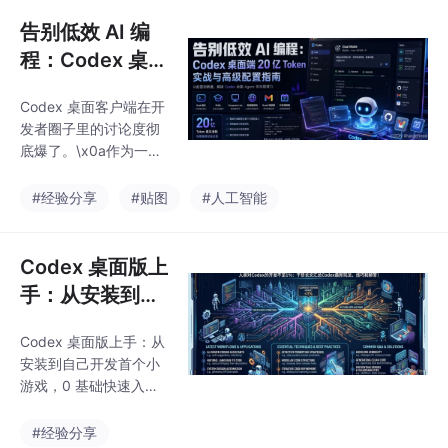
实，个人知识库真正的
问题，不是你收集了多
告别低效 AI 编
少资料，而是这些资料
程：Codex 桌面
最后有没有被使用。\x0
端 20 亿 Token
a如果一张截图只是躺在
Codex 桌面客户端在开
实战与高级配置
相册里，它永远只是无
发者圈子里的讨论度彻
用的碎
指南
底爆了。\x0a作为一名
长期跟踪 AI 工具链的开
发者，我最近将大部分
#经验分享
#贴图
#人工智能
日常开发、运维和文档
工作都切换到了 Codex
客户端的 Goal 模式
Codex 桌面版上
下。\x0a在深度使用并
手：从安装到自
消耗了 20 多亿 Token
己开发首个小游
后，我发
Codex 桌面版上手：从
戏，0 基础快速
安装到自己开发首个小
入门，手把手教
游戏，0 基础快速入
学
门，手把手教学
#经验分享