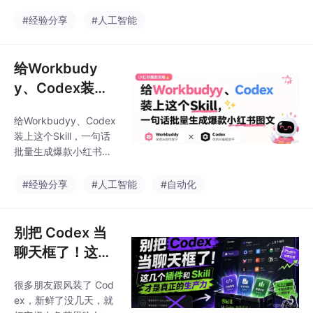
度整合，标志着从"聊天
时代"正式进入"智能代
#经验分享
#人工智能
理时代"。GPT-5.6包含
Sol、Terra、Luna三款
模型，其中旗舰模型Sol
给Workbudy
在编程、安全攻防等专
y、Codex装上
业领域展现出卓越性
这个Skill，一句
能，55个专业工作流测
给Workbudyy、Codex
话批量生成爆款
试得分达53.6分，远超
装上这个Skill，一句话
竞品。新版界面将Code
小红书图文
批量生成爆款小红书图
x工作流置于核心位置，
文。
新增Work办公模式
#经验分享
#人工智能
#自动化
别把 Codex 当
聊天框了！这几
个插件和 Skill
很多朋友跟风装了 Cod
才是真正的生产
ex，新鲜了没几天，就
力