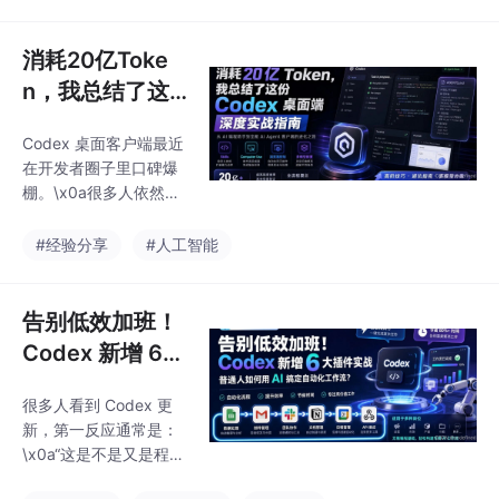
消耗20亿Toke
n，我总结了这
份Codex桌面端
Codex 桌面客户端最近
深度实战指南
在开发者圈子里口碑爆
棚。\x0a很多人依然只
把它当成一个好用的 AI
编程助手，用来读仓
#经验分享
#人工智能
库、改代码、跑测试。
\x0a但在深度消耗了超
过 20 亿 Token 后，我
告别低效加班！
发现它早已演变成一个
Codex 新增 6
全能的 AI Agent 客户
大插件实战：普
端。\x0a通过集
很多人看到 Codex 更
通人如何用 AI
新，第一反应通常是：
搞定自动化工作
\x0a“这是不是又是程序
流？
员才用得上的工具？”\x