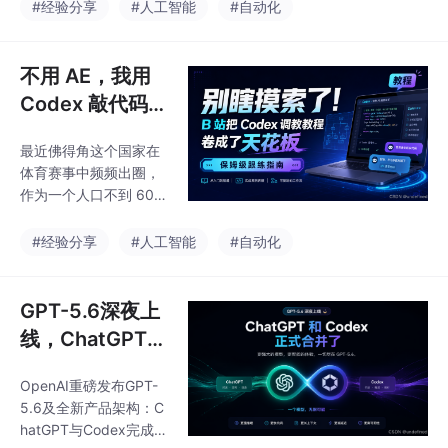
0a其实完全相反。\x0a
#经验分享
#人工智能
#自动化
这次 Codex 新增的 6
个插件，真正重要的地
方在于：它开始从一个
不用 AE，我用
“写代码工具”，演变成
Codex 敲代码生
一个可以无缝嵌入不同
成 3D 地理动
岗位工作流的 AI 办公
最近佛得角这个国家在
画，聊聊真实体
体育赛事中频频出圈，
验和门槛
作为一个人口不到 60
万的群岛国家，它接连
逼平了多个传统强队。
#经验分享
#人工智能
#自动化
\x0a看着新闻，我突然
产生了一个强烈的好
奇：佛得角到底在哪
GPT-5.6深夜上
里？它距离中国到底有
线，ChatGPT和
多远？\x0a我去翻了翻
Codex正式合并
普通的平面地图，但说
OpenAI重磅发布GPT-
了
实话，很难在脑海中建
5.6及全新产品架构：C
立起
hatGPT与Codex完成深