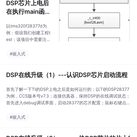
DSP芯片上电后
在执行main函数
前的执行流程
以tms320f28377d为
例：假设我们创建工程t
est；该项目中需要注意
的文件包括（见图1）：
1、 main.c文件；2、 D
#嵌入式
SP用于连接.coff（可执
行文件）的 .cmd文
件；3、 28377型号相
DSP在线升级（1）---认识DSP芯片启动流程
适配的 F2837xD_Code
StartBranch.asm文
首先了解一下TI的DSP上电之后是如何运行的；以Ti的DSP28377
件...
为例，CCS版本号v7.3；连接仿真器，保持DSP的在线调试状态；
首先进入debug调试界面，启动28377的芯片配置；鼠标右键点击
connect Target按钮（如图1所示）；图1点击连接芯片之后，我们
可以看到调试界面显示， 0x3FF16A(no symbols are defined)no
#嵌入式
source avaliabl