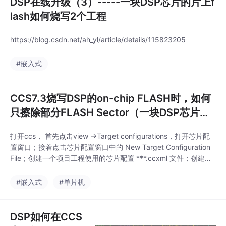
DSP在线升级（3）-----一块DSP芯片的片上f
lash如何烧写2个工程
https://blog.csdn.net/ah_yl/article/details/115823205
#嵌入式
CCS7.3烧写DSP的on-chip FLASH时，如何
只擦除部分FLASH Sector（一块DSP芯片的
片上FLASH烧写两个工程）
打开ccs， 首先点击view ->Target configurations，打开芯片配
置窗口；接着点击芯片配置窗口中的 New Target Configuration
File；创建一个项目工程使用的芯片配置 ***.ccxml 文件；创建过
程如下：点击finish；接着配置新建的 .ccxml 文件的仿真器以及芯
片类型；这里我以 TMS320F28377D 为例，选择好之后点击sav
#嵌入式
#单片机
DSP如何在CCS