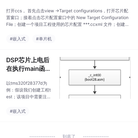
片上FLASH烧写两个工程）
打开ccs， 首先点击view ->Target configurations，打开芯片配
置窗口；接着点击芯片配置窗口中的 New Target Configuration
File；创建一个项目工程使用的芯片配置 ***.ccxml 文件；创建过
程如下：点击finish；接着配置新建的 .ccxml 文件的仿真器以及芯
片类型；这里我以 TMS320F28377D 为例，选择好之后点击sav
#嵌入式
#单片机
DSP芯片上电后
在执行main函数
前的执行流程
以tms320f28377d为
例：假设我们创建工程t
est；该项目中需要注意
的文件包括（见图1）：
1、 main.c文件；2、 D
#嵌入式
SP用于连接.coff（可执
行文件）的 .cmd文
件；3、 28377型号相
到底了
适配的 F2837xD_Code