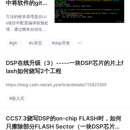
中将软件的git版
本号烧写进项目
方法的根本原理是在cc
代码中（以283
s项目中配置编译前预处
35为例子）
理，通过脚本自动生成
代码的节点信息，然后
编译的时候将这些信息
#git
#c语言
#dsp开发
+1
编入项目生成的.out文
件中。我们编译项目的
时候就会额外生成git_s
DSP在线升级（3）-----一块DSP芯片的片上f
cript.exe和git_node.tx
lash如何烧写2个工程
t,git_time.txt文件。最
后在进行项目管理的时
https://blog.csdn.net/ah_yl/article/details/115823205
候，在.gitignore文件中
需要添加如下内容。因
#嵌入式
为下述的文件都是编译
时自动生成的。Step
1：首先我们的项目工程
CCS7.3烧写DSP的on-chip FLASH时，如何
必须要支持g
只擦除部分FLASH Sector（一块DSP芯片的