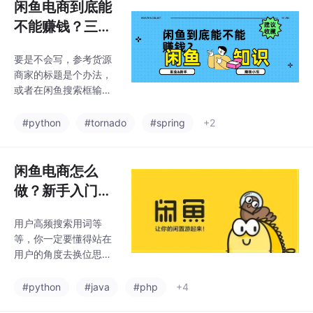
闲鱼电商到底能
不能赚钱？三年
老司机详细解读
要是不会写，参考货源
商家的标题是个办法，
或者在闲鱼搜索框输入
商品名称，这时候通常
会弹出下拉菜单，里面
#python
#tornado
#spring
+2
的词可都是高频词和热
门词，挑几个组合成标
题就好啦。在我玩闲鱼
闲鱼电商怎么
的这三年里啊，见过太
做？新手入门现
多人满怀憧憬地踏入这
在入局还有的
个圈子，结果呢，又灰
用户高频搜索用词等
赚？
溜溜地走了，能一直坚
等，你一定要懂得站在
持下来的真没几个。文
用户的角度去换位思
案也不能敷衍了事。就
考，你得思考，用户怎
像有些人啊，躺在床上
么样会被吸引进来，打
#python
#java
#php
+4
的时候，满脑子都是自
个比方，你要买个篮
己厨艺大增的画面，在