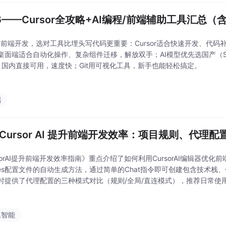
26——Cursor全攻略+AI编程/前端辅助工具汇总
6年前端开发，选对工具比埋头写代码更重要：Cursor适合快速开发、代
面端适合自动化操作、复杂组件迁移，解放双手；AI模型优先选国产（Step 3.5
），国内直接可用，速度快；Git用可视化工具，新手也能轻松搞定。
端
 Cursor AI 提升前端开发效率：项目规则、代理
sorAI提升前端开发效率指南》重点介绍了如何利用CursorAI编辑器优化
rrules配置文件的自动生成方法，通过简单的Chat指令即可创建包含技术
时提供了代理配置的三种模式对比（规则/全局/直连模式），推荐日常使用
前端开发中的实用AI工具链，包括代码生成、Git工作流辅助和调试建议
工智能