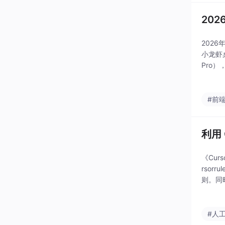
20
202
小龙虾桌
Pro
#前
利用
《Cur
rso
则。同
分享了
#人