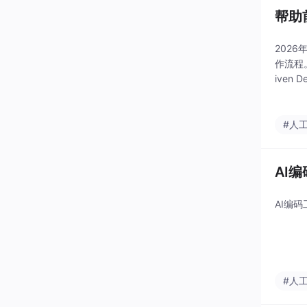
帮助
202
作流程。
ive
务背景，
#人
AI编
AI编码
#人