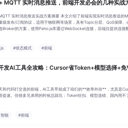
e + MQTT 实时消息推送，前端开发必会的几种实战
 + MQTT 实时消息推送实战方案摘要 本文介绍了前端实现实时消息推送的M
量级发布/订阅协议，适用于物联网等场景，具有Topic分层、QoS保障
Broker的方案，使用Paho.js库通过WebSocket连接，后端仅提供
（处理连接、订阅、断线重连）和管理类（单例模式管理多连接）。消息
js
#状态模式
#前端
开发AI工具全攻略：Cursor省Token+模型选择+
天和代码打交道的前端，AI工具早就成了咱们的**效率外挂**，尤其是Cur
倍提速。但很多兄弟用的时候总踩坑：Token狂扣、模型选错、国内用
工智能
#前端