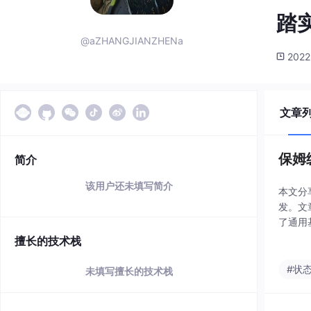
踏
@aZHANGJIANZHENa
2022
文章
保姆
简介
该用户还未填写简介
本文分享
发。文
了通用
复），
擅长的技术栈
#状
未填写擅长的技术栈