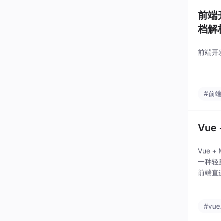
前端
档解
前端开
#前
Vu
Vue
一种轻
前端直连
具函数
#vue.