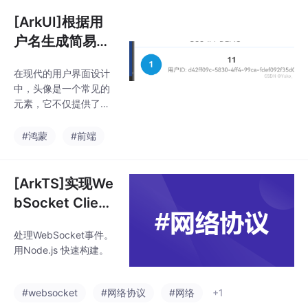
处理器，监听的页面切
换事件。当用户滑动页
[ArkUI]根据用
面时， 会被触发，参数
户名生成简易头
是滑动到的新页面索
像
引。更新的值，使其他
在现代的用户界面设计
组件能够感知当前页面
中，头像是一个常见的
的变化。3. 初始页面索
元素，它不仅提供了视
引：属性设置当前显示
觉上的识别，还能够增
的页面索引。初始值通
强用户体验。然而，在
#鸿蒙
#前端
过的获取，可以与其他
某些场景下（如用户未
组件共享。4. 视觉样式
上传头像时），生成一
控制：和设置的宽度和
个动态的简易头像就显
[ArkTS]实现We
高度，决定了滑动区域
得尤为重要。这篇文章
的大小
bSocket Client
将探讨如何通过简单的
与后台通信
代码逻辑生成个性化头
处理WebSocket事件。
像，并探讨其实际应用
用Node.js 快速构建。
场景。动态简易头像的
核心理念是为用户提供
一种无图片依赖的视觉
#websocket
#网络协议
#网络
+1
标识符。提取用户名字