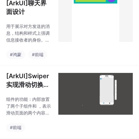
[ArkUI]聊天界
面设计
用于展示对方发送的消
息，结构和样式上强调
信息接收者的身份。用
于展示当前用户发送的
消息，结构上与。容器
#鸿蒙
#前端
动态加载消息内容，支
持实时更新。，分别代
表对方和自己发送的消
[ArkUI]Swiper
息。组件显示页面标题
实现滑动切换页
信息，通过。相似，但
面
方向与样式不同。根据
组件的功能：内部放置
消息发送者动态调用。
了两个子组件和 ，表示
滑动页面的两个内容部
分。每滑动一次，显示
一个子组件的内容。2.
#前端
事件监听：是一个事件