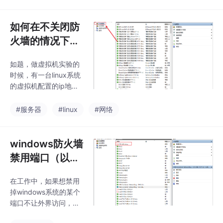
问网络中这台机器的共
享资源，就可以正常访
问了~，但是虚拟机和
如何在不关闭防
物理机就是无法通讯。
火墙的情况下，
那么，windows系统
让两台设备ping
中。等到这三个选项的
如题，做虚拟机实验的
通
前面出现。我们使用虚
时候，有一台linux系统
拟机的时候，
的虚拟机配置的ip地址
是物理主机的ip地址是
此时物理主机可以ping
#服务器
#linux
#网络
通虚拟机但是虚拟机不
能ping通物理主机此时
我们可以想到，有可能
windows防火墙
是物理主机防火墙的原
禁用端口（以wi
因。把物理主机的防火
n10为例）
墙都关闭后虚拟机就可
在工作中，如果想禁用
以ping通物理主机了。
掉windows系统的某个
端口不让外界访问，该
如何解决呢？