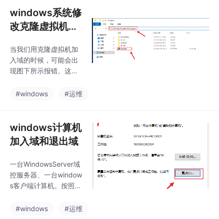
果想使用高质量的索引
windows系统修
方式，就必须安装Emb
endding模型。下面我
改克隆虚拟机的
们来介绍下如何安装Em
SID（报错：尝
bendding模型（bge-
当我们用克隆虚拟机加
试将此计算机配
m3）并且将其关联到Di
入域的时候，可能会出
置为域控制器时
fy平台。
现图下所示报错。这时
出错）
我们可以用微软自带的
工具sysprep来修改机
#windows
#运维
器的SID来解决该问
题。先找到C:\Windows
\System32\Sysprep路
windows计算机
径下的sysprep.exe工
加入域和退出域
具，双击运行。与被克
隆的原始虚拟机对比
一台WindowsServer域
（原始虚拟机SID如
控服务器、一台window
下），SID有了明显的
s客户端计算机。按照图
不同。至此，修改SID
下所示，选择工作组，
操作已成功~该操作需
内容填写WORKGROUP
#windows
#运维
要在配置网络、修改机
即可，点击确定。在win