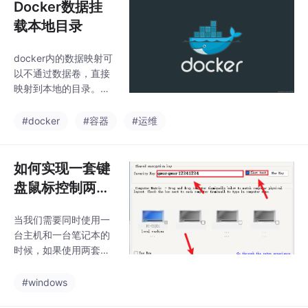
Docker数据挂
载本地目录
docker内的数据映射可
以不通过数据卷，直接
映射到本地的目录。下
面将以mysql容器示
例，完成容器的数据映
#docker
#容器
#运维
射。
如何实现一套键
盘鼠标控制两台
计算机（Mouse
当我们需要同时使用一
Without Border
台主机和一台笔记本的
s快速上手教
时候，如果使用两套键
程）
盘和鼠标分别操作各自
的系统，非常地不便捷
#windows
且非常占据桌面空