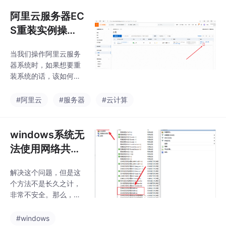
间。，可以尝试移动鼠
标，把鼠标移动到设备
阿里云服务器EC
A屏幕右边边缘即可转
S重装实例操作
移到设备B上使用，键
系统
盘也可以在设备B上操
当我们操作阿里云服务
作。同时，两套设备还
器系统时，如果想要重
可以实现文件的。然后
装系统的话，该如何进
它会生成图下所示的界
行操作呢？
面，这个密钥有点复
#阿里云
#服务器
#云计算
杂，不用该密钥。上打
开该软件，如图下所
示，第一次安装使用该
windows系统无
软件的话，先点击NO。
设备A和设备B都已经安
法使用网络共享
装好
服务，设置防火
解决这个问题，但是这
墙入站规则解决
个方法不是长久之计，
非常不安全。那么，有
什么其他的解决办法
吗？此时我们再运行访
#windows