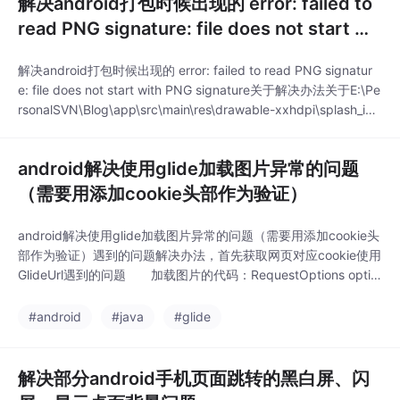
解决android打包时候出现的 error: failed to
read PNG signature: file does not start wit
h PNG signature
解决android打包时候出现的 error: failed to read PNG signatur
e: file does not start with PNG signature关于解决办法关于E:\Pe
rsonalSVN\Blog\app\src\main\res\drawable-xxhdpi\splash_im
age.png: AAPT: error: failed to read..
android解决使用glide加载图片异常的问题
（需要用添加cookie头部作为验证）
android解决使用glide加载图片异常的问题（需要用添加cookie头
部作为验证）遇到的问题解决办法，首先获取网页对应cookie使用
GlideUrl遇到的问题 加载图片的代码：RequestOptions optio
ns = new RequestOptions().priority(Priority.NORMAL) //指定加
载的优先级，优先级越高越优先加载，// 缓存原始数据
#android
#java
#glide
解决部分android手机页面跳转的黑白屏、闪