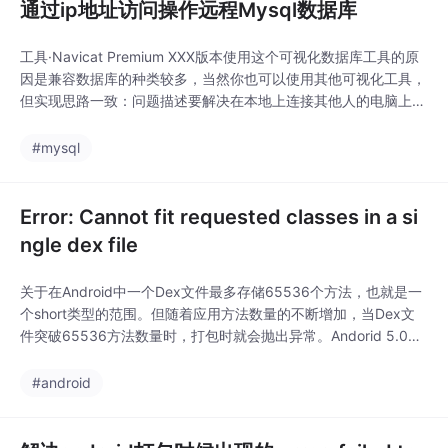
通过ip地址访问操作远程Mysql数据库
工具·Navicat Premium XXX版本使用这个可视化数据库工具的原
因是兼容数据库的种类较多，当然你也可以使用其他可视化工具，
但实现思路一致：问题描述要解决在本地上连接其他人的电脑上的
数据库(或是云服务器)，以及对数据库的直观的操作。实现过程这
里我以云服务为例：将我们想要连接的远程网络ip地址输入：点击
#mysql
连接测试，出现如下提示表面连接成功：...
Error: Cannot fit requested classes in a si
ngle dex file
关于在Android中一个Dex文件最多存储65536个方法，也就是一
个short类型的范围。但随着应用方法数量的不断增加，当Dex文
件突破65536方法数量时，打包时就会抛出异常。Andorid 5.0之
后，ART虚拟机天然支持MultiDex。Andorid 5.0之前，系统只加
载一个主dex，其它的dex采用MultiDex手段来加载。所以使用mu
#android
ltidex可以解决低端型机的问题...