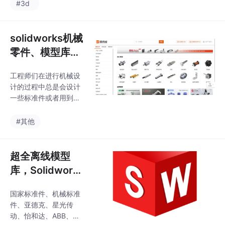
比较知名的老牌机械网
#3d
工程师能够在面对复杂
站，线上的模型都是网
工程挑战时，展现出卓
友分享的，从模型角度
越的分析能力、创新思
来说平台上以非标机械
solidworks机械
维和决策智慧。以下整
设备模型会多一些，另
理了机
零件、模型库，
外还有一些专业学习课
免费下载网站集
程，最近还搞了设计任
工程师们在进行机械设
合看这里！！
务类的功能，大家都到
计的过程中总是会设计
上面赚钱了。这个网站
一些标准件或者用到厂
上的模型其实是沐风网
商的3D零件模型，如果
类似但是看着会舒服一
全部都是自己一根一根
#其他
点，整站都很干净模型
线条来进行模型建模，
数量也不少的，还提供
会消耗大量的时间，提
很多转换功能，这个还
高时间成本。在此，小
超全离线模型
比较方便的，给各行业
编来给大家推荐几款国
的设计做了一些小工具
库，Solidworks
内外可以免费下载机械
离线版本零件库
零部件模型的平台，帮
国家标准件、机械标准
插件。内含200
助提升大家日常的工作
件、亚德克、星光传
效率。
+主流品牌模
动、怡和达、ABB、蚂