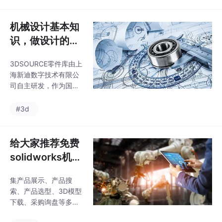
自动化程度高、灵活性
强，输入电机功率，或
扭矩等参数就能直接计
机械设计基本知
算出齿轮所需模数、齿
识，做设计的一
宽等参数。
定要收藏
3DSOURCE零件库由上
海新迪数字技术有限公
司自主研发，作为国内
领先、用户规模庞大的
3D零部件资源一站式服
#3d
务平台，3DSOURCE零
件库历经多年技术积累
和用户沉淀，为制造企
给大家推荐免费
业、工业零部件品牌商
solidworks机械
建立精确连接，打造快
零件库 solidwor
速设计选型、快速询盘
集产品展示、产品搜
ks免费模型库
采购、供方精准营销的
索、产品选型、3D模型
工业零部件数字化营销
下载、采购询盘等多种
新模式。掌握扎实的机
功能于一体。也是国内
械设计基础知识，机械