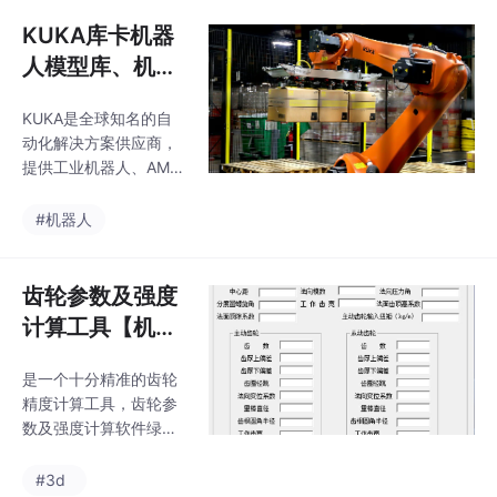
强，输入电机功率，或
扭矩等参数就能直接计
KUKA库卡机器
算出齿轮所需模数、齿
人模型库、机械
宽等参数。
臂模型免费下载
KUKA是全球知名的自
客户端
动化解决方案供应商，
提供工业机器人、AMR
等智能设备及云端服
务。本文分享一个完全
#机器人
免费的KUKA机械臂模
型下载资源，链接为百
度网盘（提取码888
齿轮参数及强度
8），无需付费即可获
计算工具【机械
取。该资源解决了用户
设计工具集】
寻找库卡模型的难题，
是一个十分精准的齿轮
经测试真实有效。
精度计算工具，齿轮参
数及强度计算软件绿色
版是一款齿轮强度参数
计算软件，操作简单、
#3d