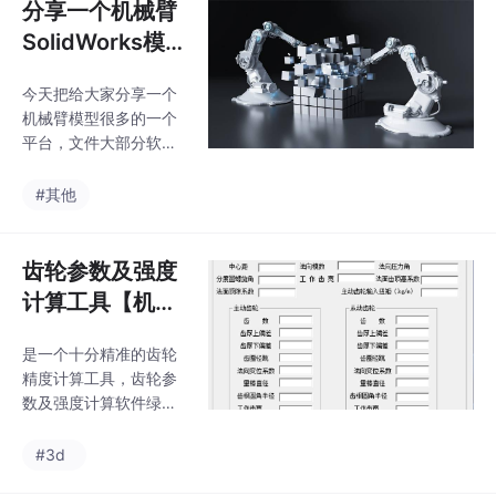
分享一个机械臂
SolidWorks模
型素材很全的站
今天把给大家分享一个
点给大家！！
机械臂模型很多的一个
平台，文件大部分软件
都可以打开的亲测过
了，例如SolidWorks、
#其他
Proe/Creo、UG、CATI
A、inventor等常用机械
设计软件，源文件都能
齿轮参数及强度
直接下载，还能一键插
计算工具【机械
入CAD软件中，用起来
设计工具集】
超级方便（注：参考资
是一个十分精准的齿轮
料见文末，若商用请取
精度计算工具，齿轮参
得原作者的授权！
数及强度计算软件绿色
版是一款齿轮强度参数
计算软件，操作简单、
#3d
自动化程度高、灵活性