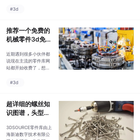
型。
蚁工厂、上隆自动化、
戴乐克、西门子、安川
#3d
等200多个头部品牌的
官方模型库，涵盖 90%
以上常用工业零部件。
推荐一个免费的
为彻底解决这一痛点，
机械零件3d免费
这期免费分享给大家，
模型库给大家
我在用的一款完全免费
近期遇到很多小伙伴都
的3DSOURCE离线版零
说现在主流的零件库网
件库（天工云库）——
站都开始收费了，想要
将200多个主流品牌的
推荐一个免费的机械零
模型下载工具集成于同
件3d免费模型下载的平
#3d
一平台，无需联网即可
台，今天小编给大家安
稳定调用超 百万级 + 标
排一个免费的零件库。
准件、电机、气缸等三
好了，希望能对大家有
超详细的螺丝知
维模型，真正实现
帮助，亲测过了都可以
识图谱，头型，
免费下载的，大家可以
牙型，工艺，热
放心。进到首页可以从
3DSOURCE零件库由上
处理，一文全
左侧分类，或者中间的
海新迪数字技术有限公
热门类目找自己想要的
懂！