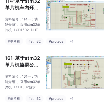
114-基于stm32
模式，并且手动模式下
单片机车内环境
可以通过按键控制窗帘
智能车窗控制系
打开和关闭；3、自动
资料编号：114一：功
统Proteus仿真
模式下，可以通过光照
能介绍1、采用stm32单
强度来自动控制窗帘，
+源码
片机+LCD1602+DHT1
当光照过低，自动关闭
1温湿度传感器+烟雾传
窗帘（夜晚）；反之则
感器+光敏电阻+按键
#单片机
#stm32
#proteus
+1
打开窗帘（白天）；
+电机+LED灯，制作一
4、LCD1602显示ds13
个单片机车内环境智能
02时钟的时间和采集的
车窗控制系统；2、通过
161-基于stm32
温
按键设置手动和自动模
单片机简易公交
式，手动情况下：可以
车报站系统Prot
通过按键打开和关闭车
资料编号：161一：功
eus仿真+源程序
窗，通过LED指示灯来
能介绍1、采用stm32单
显示当前车窗状态；
片机+LCD1602显示屏
3、自动情况下：光照
+ds1302时钟模块+DH
强度大于一定值，自动
T11温湿度模块+独立按
#单片机
#stm32
#proteus
+1
打开车窗，或者当烟雾
键+蜂鸣器+LED，制作
浓度大于一定值，自动
一个基于stm32单片机