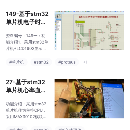
式，计算出当前测量人
designer打开，文件中
的BMI值，并
有安装包。下面是程序
149-基于stm32
部分展示（程序有中文
单片机电子时钟
注释，新手容易看懂）
闹钟温湿度LCD
下面是资料包里面包含
资料编号：149一：功
1602显示Prote
的相关文件展示。下面
能介绍1、采用stm32单
是实物演示视频和相关
us仿真+源程序
片机+LCD1602显示屏
实物图片。
+ds1302时钟模块+DH
T11温湿度+蜂鸣器+LE
#单片机
#stm32
#proteus
+1
D+按键，制作一个基于
stm32单片机电子时钟
闹钟温湿度LCD1602显
27-基于stm32
示Proteus仿真；2、通
单片机心率血氧
过ds1302时钟模块读取
血压检测报警系
当前的实时时间，显示
功能介绍：采用stm32
统源程序、原理
到LCD1602显示屏上；
单片机作为主控CPU，
3、通过DHT11温湿度
图、元件清单实
采用MAX30102模块采
传感器，读取当前的温
物制作
集心率和血氧，采用MS
度和湿度，数值显示到L
P20血压传感器采集血