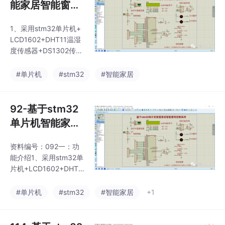
能家居智能窗帘
人体红外检测触发，并
控制系统Proteu
且可以通过按键开关来
1、采用stm32单片机+
s仿真全套资料
设置正在布防和停止布
LCD1602+DHT11温湿
防状态，布防状态下，
度传感器+DS1302传感
当检测到有人闯入，蜂
器+光敏电阻+按键+电
鸣器和LED进行声光报
机，制作一个智能窗帘
#单片机
#stm32
#智能家居
警提醒；3、通过烟雾
控制系统；本设计使用
传感器检测烟雾浓度，
C语言编程设计，程序
并且显示到LCD1602显
代码采用keil5编写，程
92-基于stm32
示屏
序有中文注释，新手容
单片机智能家居
易看懂，仿真采用Prote
智能窗帘控制系
us软件进行仿真。3、
资料编号：092一：功
统Proteus仿真
自动模式下，可以通过
能介绍1、采用stm32单
光照强度来自动控制窗
+程序源码
片机+LCD1602+DHT1
帘，当光照过低，自动
1温湿度传感器+DS130
关闭窗帘（夜晚）；92
2传感器+光敏电阻+按
#单片机
#stm32
#智能家居
+1
-基于stm32单片机智能
键+电机，制作一个智
家居智能窗帘控制系统
能窗帘控制系统；2、通
Proteus
过按键设置手动和自动