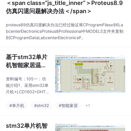
＜span class=“js_title_inner“＞Proteus8.9
仿真闪退问题解决办法＜/span＞
proteus89仿真闪退解决办法已经过验证将CProgramFilesx86La
bcenterElectronicsProteus8Professional中MODELS文件夹复制
到CProgramDataLabcenterElectronicsP。
基于stm32单片
机智能家居温湿
度烟雾监测人体
资料编号：105一：功
红外防盗报警系
能介绍1、采用stm32单
统Proteus仿真
片机+LCD1602+DHT1
+源码
1温湿度传感器+烟雾传
感器+按键开关+蜂鸣器
#单片机
#stm32
#智能家居
+1
+LED灯，制作一个智能
家居温湿度烟雾监测人
体红外防盗报警系统；
stm32单片机智
2、通过按键开关来模拟