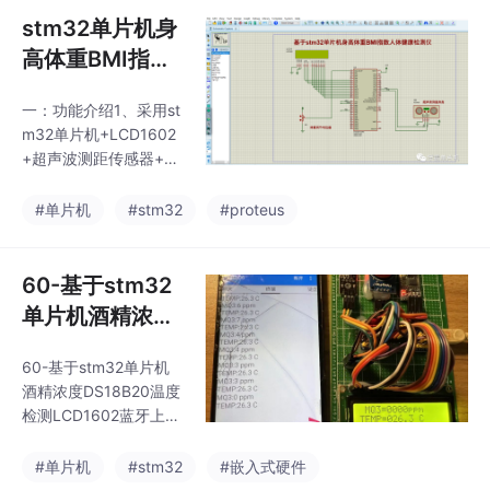
打开车窗；4、LCD160
简易公交车报站系统Pro
stm32单片机身
2显示采
teus仿真；2、通过ds1
高体重BMI指数
302时钟模块读取当前
人体健康检测仪
的实时时间，显示到LC
一：功能介绍1、采用st
Proteus仿真全
D1602显示屏上；3、
m32单片机+LCD1602
通过DHT11温湿度传感
套资料
+超声波测距传感器+电
器，读取当前的温度和
位器调节（模拟体重测
湿度，数值显示到LCD1
量），制作一个基于st
#单片机
#stm32
#proteus
602显示屏上；4、通过
m32单片机身高体重BM
按键模拟到站，
I指数人体健康检测仪；
2、通过超声波传感器测
60-基于stm32
量被测人的身高，并且
单片机酒精浓度
显示到LCD1602显示屏
DS18B20温度检
上；3、通过电位器调
60-基于stm32单片机
测LCD1602蓝牙
节模拟体重测量，采用s
酒精浓度DS18B20温度
tm32单片机ADC测量当
上传源程序、原
检测LCD1602蓝牙上传
前体重，并且显示到LC
理图、元件清单
(程序+原理图+元件清
D1602显示屏上面；
单全套资料)下面是原理
实物制作
#单片机
#stm32
#嵌入式硬件
4、程序根据BMI计算公
图，采用【AD】altium