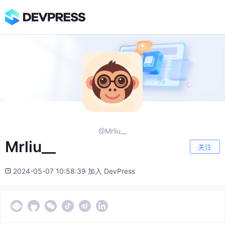
@Mrliu__
Mrliu__
关注
2024-05-07 10:58:39 加入 DevPress