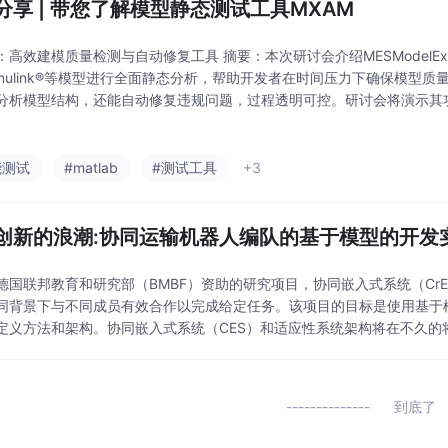
分享 | 带您了解模型静态测试工具MXAM
：高效建模质量检测与自动修复工具 摘要：本次研讨会介绍MESModelExam
imulink®等模型进行全面静态分析，帮助开发者在时间压力下确保模型质
分析模型结构，还能自动修复违规问题，过程透明可控。研讨会将演示其
例，适合嵌入式软件开发及测试相关人员参与。议程涵盖静态测试原理、
能测试
#matlab
#测试工具
+3
创新的浪潮:协同运输机器人编队的基于模型的开发
德国联邦教育和研究部（BMBF）资助的研究项目，协同嵌入式系统（Cr
同背景下与不同成员有效合作以完成给定任务。该项目的目标是使用基于
定义方法和架构。协同嵌入式系统（CES）和适应性系统架构将在不久的
，目前的工厂流程可以重新规划并从高度自动化中获益
到底了