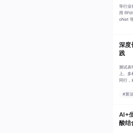
等行业
用 RFd
oNet
具，一
深度
践
测试表
上。多
同行，
型与生
核心是
#算
AI+
酸结