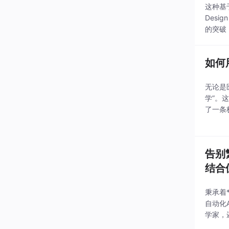
这种基
Des
的突破
学解决
如何
无论是
学”。这
了一条
结合的
理将
告别
结合
秉承着
自动化
学家，
慢你的