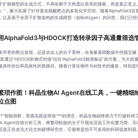
于扩散模型的生成方式，不再依赖于天然蛋白质库的搜索，而是真正意义上的“
ign）”，极大拓展了针对复杂核酸靶点的多肽化学空间。随着AlphaFold
，以及基于全原子扩散架构的生成模型（如Boltzgen）的问世，我们已
方案。在核酸药物（如ASO、siRNA的递送与调控）、基因编辑工具优化
用AlphaFold3与HDOCK打造转录因子高通量筛选
医学界的靶点发现，还是农业上的分子育种，在海量基因数据中挖掘宝藏
套通过“HDOCK阶梯式对接”结合“AlphaFold3精准验证”的方案，为
极具性价比和高效性的新路径。随着计算生物学与AI技术的爆发，特别是
科研范式正在成为主流。未来，随着计算生物学的不断迭代，我们有理由
繁琐作图！科晶生物AI Agent在线工具，一键精细
位点图
**“智能洞察，普惠实践促研发”**的理念，科晶生物始终致力于打破科研
AI Agent在线分析工具，将繁琐枯燥的分子可视化渲染工作化繁为简。
还是正在攻克大论文的硕博研究生，它都将是您不可多得的科研提效利器
发文速度了！把排版交给AI，把时间留给科研！