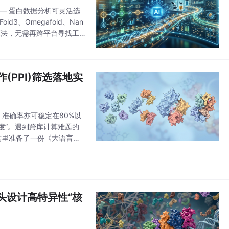
— 蛋白数据分析可灵活选
Fold3、Omegafold、Nan
等优质算法，无需再跨平台寻找工
(PPI)筛选落地实
，准确率亦可稳定在80%以
度”。遇到跨库计算难题的
这里准备了一份《大语言模
模态互作筛选”的魅力。其
何从头设计高特异性“核