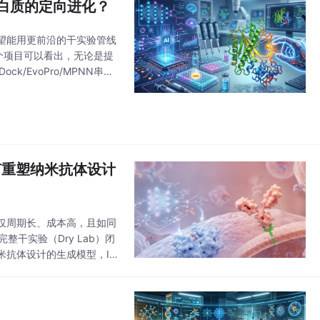
蛋白质的定向进化？
望能用更前沿的干实验管线
个项目可以看出，无论是提
k/EvoPro/MPNN串
评分为 -7.5
如何重塑纳米抗体设计
仅周期长、成本高，且如同
整干实验（Dry Lab）闭
抗体设计的生成模型，Ig
架中，AI并不仅仅是单一工