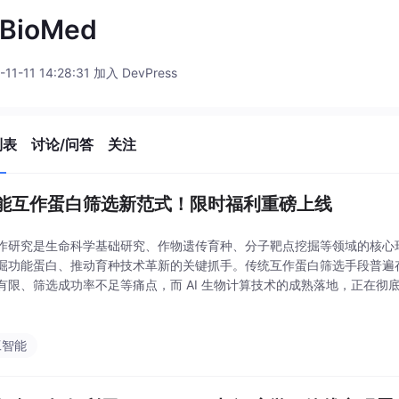
_BioMed
-11-11 14:28:31 加入 DevPress
列表
讨论/问答
关注
赋能互作蛋白筛选新范式！限时福利重磅上线
作研究是生命科学基础研究、作物遗传育种、分子靶点挖掘等领域的核心
掘功能蛋白、推动育种技术革新的关键抓手。传统互作蛋白筛选手段普遍
有限、筛选成功率不足等痛点，而 AI 生物计算技术的成熟落地，正在彻
板。深耕 AI 生物计算赛道的，始终秉持 “让 AI 计算赋能每一份科研创新
工智能