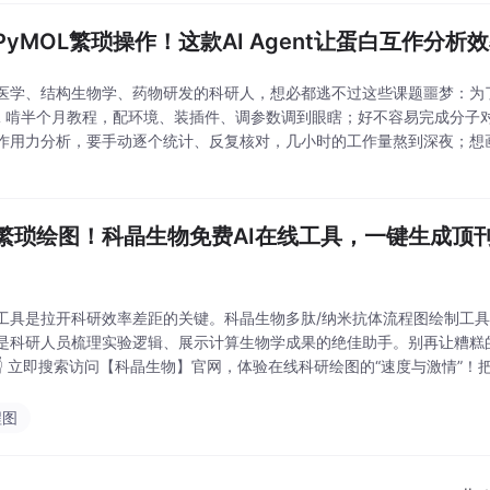
PyMOL繁琐操作！这款AI Agent让蛋白互作分析
医学、结构生物学、药物研发的科研人，想必都逃不过这些课题噩梦：为
OL 啃半个月教程，配环境、装插件、调参数调到眼瞎；好不容易完成分子
作用力分析，要手动逐个统计、反复核对，几小时的工作量熬到深夜；想画
图，渲染几十版还是达不到期刊标准，导出的文件还无法二次编辑，改图
繁琐绘图！科晶生物免费AI在线工具，一键生成顶
工具是拉开科研效率差距的关键。科晶生物多肽/纳米抗体流程图绘制工
是科研人员梳理实验逻辑、展示计算生物学成果的绝佳助手。别再让糟糕
！👇 立即搜索访问【科晶生物】官网，体验在线科研绘图的“速度与激情”
值的科研思考吧！绘图工具链接：www.kjbiorpa.com。
程图