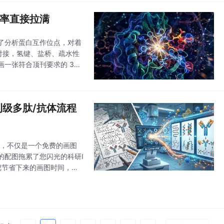
效率直接拉满
了分析蛋白互作位点，对着
对接，氢键、盐桥、疏水性
一张符合顶刊要求的 3D
比做实验还费神。
刊级多肽/抗体流程
具，不仅是一个免费的画图
的配图拖累了您闪光的科研I
！把节省下来的画图时间，留