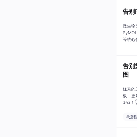
告别
做生物
PyM
等核心
互作配
告别
图
优秀的
板，更
dea
给更有价
#流