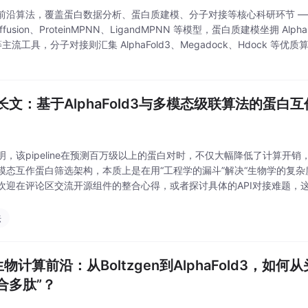
前沿算法，覆盖蛋白数据分析、蛋白质建模、分子对接等核心科研环节 —
iffusion、ProteinMPNN、LigandMPNN 等模型，蛋白质建模坐拥 Alpha
 等主流工具，分子对接则汇集 AlphaFold3、Megadock、Hdock 
个平台即可满足多场景算法需求，真
长文：基于AlphaFold3与多模态级联算法的蛋白互作
明，该pipeline在预测百万级以上的蛋白对时，不仅大幅降低了计算开销
模态互作蛋白筛选架构，本质上是在用“工程学的漏斗”解决“生物学的复杂
欢迎在评论区交流开源组件的整合心得，或者探讨具体的API对接难题，
物计算架构白皮书》可供参考。我们需要从工程角度重构流线，这就是“多
法
生物计算前沿：从Boltzgen到AlphaFold3，如
合多肽”？