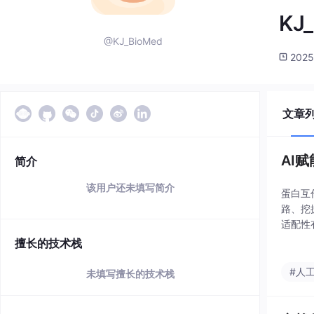
KJ
@KJ_BioMed
2025
文章
AI
简介
该用户还未填写简介
蛋白互
路、挖
适配性
率天花
擅长的技术栈
与全
#人
未填写擅长的技术栈