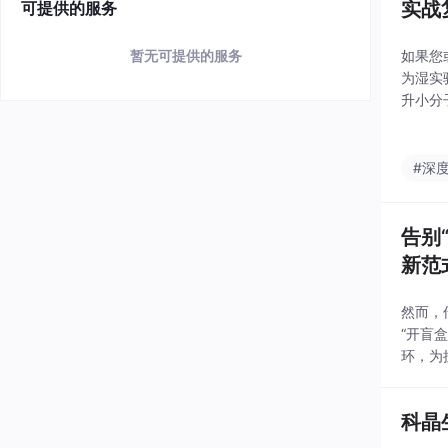
实战
可提供的服务
如果您
暂无可提供的服务
为湿实
升小分子
联）能
#深
告别
新范
然而，
“开盲
环，为
GM不
具
科晶