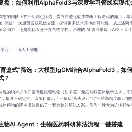
复盘：如何利用AlphaFold3与深度学习管线实现
或您的团队正在经历靶点筛选、蛋白质进化改造或酶工程迭代的痛点，希
验“导航”，欢迎留言或私信交流，探讨更多技术落地的可能性。从上述两
亲和力，还是优化大分子复合物结构，合理的 AI 管线搭建（AF3 + DiffDoc
以极低的成本探索庞大的氨基酸序列空间。经过筛选，野生型蛋白的原亲和力
度学习
#人工智能
“盲盒式”筛选：大模型IgGM结合AlphaFold3，
式？
传统的纳米抗体开发高度依赖动物（如羊驼）免疫与噬菌体展示技术，不
盒”，极具不确定性。该项目展示了一条从“从头设计”到“三维高精度验证”的完
抗体药物的降本增效提供了一套硬核的解决方案。作为一种专为抗体和纳米
仅是一个序列生成器，更是全能的“分子设计师”。在科晶生物的技术服务框
生物AI Agent：生物医药科研算法流程一键搭建