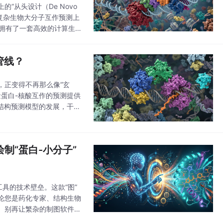
从头设计（De Novo
3在复杂生物大分子互作预测上
经拥有了一套高效的计算生物
日益火热的
管线？
，正变得不再那么像“玄
大批量蛋白-核酸互作的预测提供
结构预测模型的发展，干湿
相信，越来越多的生物学机
绘制“蛋白-小分子”
工具的技术壁垒。这款“图”
无论您是药化专家、结构生物
。别再让繁杂的制图软件拖