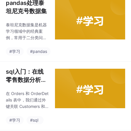
pandas处理泰
坦尼克号数据集
泰坦尼克数据集是机器
学习领域中的经典案
例，常用于二分类问题
——预测乘客的生存情
况。本项目将使用 Pyth
#学习
#pandas
on 进行数据处理与建
模，这里主要用到以下
库：pandas & nump
sql入门：在线
y：用于数据加载、处理
零售数据分析平
和数值计算；matplotli
台
b & seaborn：用于数
在 Orders 和 OrderDet
据可视化，帮助我们直
ails 表中，我们通过外
观理解数据分布和关
键关联 Customers 和 P
系；scikit-learn：提供
roducts 表，实现数据
数据集划分、模型训
关联。：SQLite 将数据
#学习
#sql
练、超参数调优、交叉
存储在文件中，如果文
验证和模型评估等功