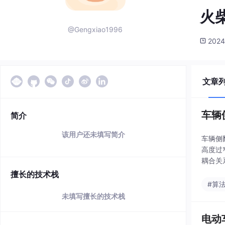
火柴
@Gengxiao1996
2024
文章
车辆
简介
该用户还未填写简介
车辆侧
高度过
耦合关
觉不到
擅长的技术栈
#算
未填写擅长的技术栈
电动