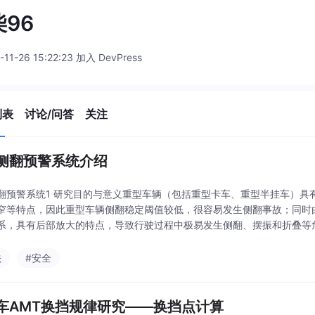
96
-11-26 15:22:23 加入 DevPress
列表
讨论/问答
关注
侧翻预警系统介绍
翻预警系统1 研究目的与意义重型车辆（包括重型卡车、重型半挂车）具
窄等特点，因此重型车辆侧翻稳定阈值较低，很容易发生侧翻事故；同时
系，具有后部放大的特点，导致行驶过程中极易发生侧翻、摆振和折叠等
侧翻的发生。可见研制一种侧翻预警系统来避免侧翻事故的频繁
法
#安全
车AMT换挡规律研究——换挡点计算