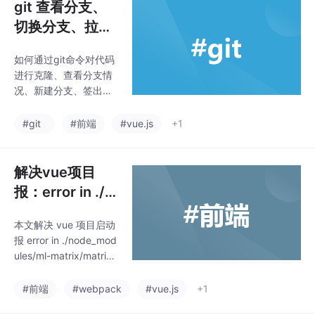
git 查看分支、
切换分支、拉取
远程分支、合并
如何通过git命令对代码
以及推送代码
进行克隆、查看分支情
况、新建分支、签出分
支、合并以及推送代码
等，通过示例代码进行
#git
#前端
#vue.js
+1
演示。
解决vue项目
报：error in ./n
ode_modules/
本文解决 vue 项目启动
ml-matrix/matr
报 error in ./node_mod
ix.js 问题
ules/ml-matrix/matrix.j
s 错误。
#前端
#webpack
#vue.js
+1