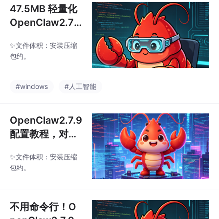
47.5MB 轻量化
OpenClaw2.7.
9，可视化部署
✨文件体积：安装压缩
AI 自动操控桌面
包约。
程序
#windows
#人工智能
OpenClaw2.7.9
配置教程，对接
微信 / 飞书实现
✨文件体积：安装压缩
聊天指令操控电
包约。
脑
不用命令行！O