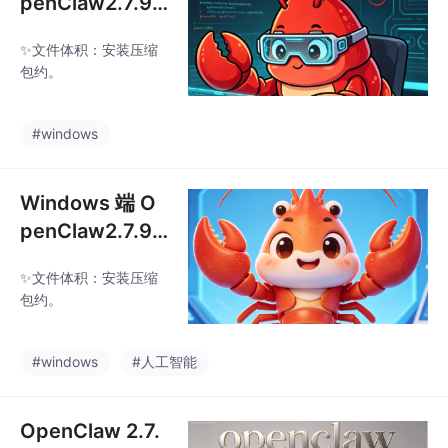
penClaw2.7.9
可视化部署，新
✨文件体积：安装压缩
手快速上手 AI
包约。
自动化
#windows
Windows 端 O
penClaw2.7.9
一键部署，摆脱
✨文件体积：安装压缩
Python 与 Nod
包约。
e 手动环境配置
#windows
#人工智能
OpenClaw 2.7.