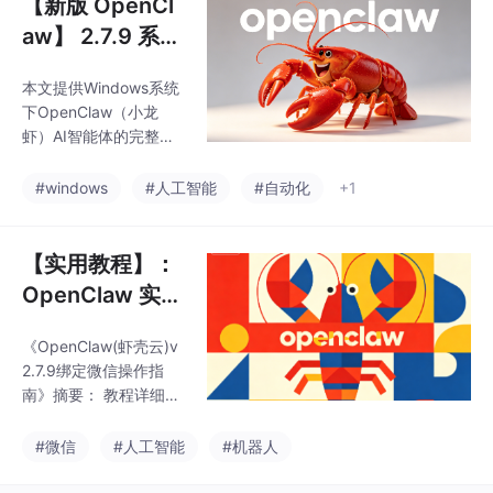
【新版 OpenCl
步骤，从创建机器人到
aw】 2.7.9 系统
权限设置共18步；4. 自
拦截与安装路径
检清单；5. 常见问题解
本文提供Windows系统
设置详解（含安
决方法；6. 参考链接。
下OpenClaw（小龙
教程重点讲解了如何通
装包）
虾）AI智能体的完整部
过API模式创建企业微信
署教程。该工具能解析
机器人，获取BotID和S
自然语言指令自动完成
#windows
#人工智能
#自动化
+1
ecret密钥，并在Open
电脑操作，支持文件整
Claw中完成配置，
理、数据统计等办公场
景。教程包含：1.核心
【实用教程】：
优势（本地运行/多平台
OpenClaw 实现
兼容）；2.安装前需关
微信消息交互配
闭安全软件；3.使用专
《OpenClaw(虾壳云)v
置（含安装包）
业工具解压45.8MB部
2.7.9绑定微信操作指
署包；4.处理系统拦截
南》摘要： 教程详细介
提示；5.设置纯英文路
绍了Windows版OpenC
径自动安装；6.3-5分
law v2.7.9绑定微信的
#微信
#人工智能
#机器人
钟完成依赖部署；7.初
全流程。首先下载安装
始化后通过自然语言指
45.8MB的软件，主界