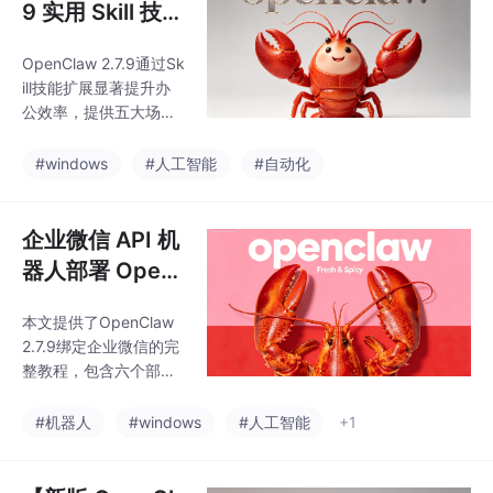
9 实用 Skill 技能
汇总，大幅提升
OpenClaw 2.7.9通过Sk
办公效率（包含
ill技能扩展显著提升办
安装包）
公效率，提供五大场景
实用功能：文件管理
（自动分类/搜索/重命
#windows
#人工智能
#自动化
名）、办公自动化（Wo
rd/Excel/PDF处理）、
浏览器操作（信息采集/
企业微信 API 机
自动填表）、系统工具
器人部署 Open
（状态检测/垃圾清理）
Claw 接入与权
和内容处理（文案生成/
本文提供了OpenClaw
限配置攻略（含
文本摘要）。推荐新手
2.7.9绑定企业微信的完
启用核心五技能组合，
新版链接）
整教程，包含六个部
实现文件整理、办公文
分：1. 前置准备，要求
档处理、PDF操作、网
设备已安装OpenClaw
#机器人
#windows
#人工智能
+1
页采集和系统维护的一
且企业微信账号具备管
站式解决方案。安装方
理权限；2. 工具安装包
式简单，通过技能市
获取地址；3. 详细配置