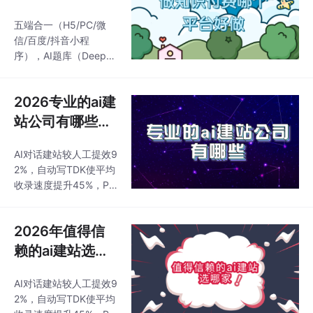
购设TDK后百度60天/
应该如何制作
000+套模板+PPT式拖
谷歌90天不收录退款，
五端合一（H5/PC/微
拽，零代码30分钟出
呢?
含商城预约分销且0交
信/百度/抖音小程
易抽佣。走“一次性买断
序），AI题库（DeepS
+100元/年托管”的零代
eek赋能20万题，支持
码路线，AI写文/配图/S
旧平台一键导入）、智
EO一体化，0交易抽
2026专业的ai建
能排课防冲突、课时自
佣，数据可自主导出，
动扣减、直播录播、闯
站公司有哪些？
代码权属归用户。定框
关打卡、证书生成全内
看看有你pick的
架：登录后台选“中小企
置；零代码拖拽+5000
AI对话建站较人工提效9
业/外贸/展示”
吗？
+套模板，重心在高并
2%，自动写TDK使平均
发与私域：千人级直播
收录速度提升45%，P
并发、3万+题库、智能
C/手机/H5/小程序四站
排课考勤、18种裂变组
合一、一次修改全域同
件（拼团/分销/积分商
2026年值得信
步，内置50语翻译、全
城），支付链路零故
球CDN、SSL赠送，首
赖的ai建站选哪
障、0抽佣。海外设计
购设TDK后百度60天/
家？平台对比大
驱动SaaS，模板审美顶
谷歌90天不收录退款，
AI对话建站较人工提效9
级、适合做课程展示页/
揭秘来啦！
含商城预约分销且0交
2%，自动写TDK使平均
作品集，但无原
易抽佣。走“一次性买断