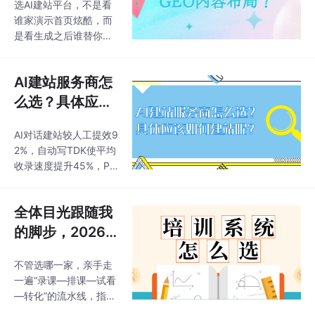
选AI建站平台，不是看
支持17种表单项类型，
你讲的明明白
含商城预约分销且0交
谁家演示首页炫酷，而
还能实现预约报名、计
白！
易抽佣。轻量化零代码
是看生成之后谁替你背
算报价和同城信
建站与小程序工具，40
服务器、管收录、做多
00+模板+PPT式拖拽，
端同步——GEO（生成
30分钟出基础展示页，
AI建站服务商怎
式引擎优化）内容布局
内置预约、拼团、推三
正是2026年新晋的“收
么选？具体应该
返一、多门店管理，基
录生死线”。：AI对话建
如何建站呢？
础版百元级起步。凡科
站自动生成LLMs.txt文
AI对话建站较人工提效9
建站把四端同源、双云
件，自动添加Schema
2%，自动写TDK使平均
盾
结构化数据（产品/课
收录速度提升45%，P
程/文章），AI写TDK时
C/手机/H5/小程序四站
同步优化语义化内容；
合一、一次修改全域同
轻量化零代码建站与小
全体目光跟随我
步，内置50语翻译、全
程序工具，4000+模板
球CDN、SSL赠送，首
的脚步，2026
+PPT式拖拽，30分钟
购设TDK后百度60天/
培训系统怎么选
出基础展示页，内置预
谷歌90天不收录退款，
不管选哪一家，亲手走
约、拼团、推三返一、
才是对的！
含商城预约分销且0交
一遍“录课—排课—试看
轻
易抽佣。4000+套模板
—转化”的流水线，指尖
+PPT式拖拽，零代码3
滑过屏幕的顺畅感，才