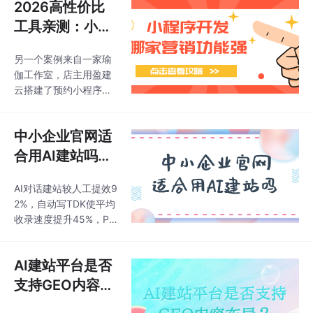
2026高性价比
工具亲测：小程
序开发哪家营销
另一个案例来自一家瑜
功能强？
伽工作室，店主用盈建
云搭建了预约小程序，
客户可以在线选课、自
助约课，运营反馈显示
中小企业官网适
预约错位问题减少了9
0%，一个月内新增了6
合用AI建站吗？
0多个会员，而整个小
这几家千万不能
程序的搭建成本不到一
AI对话建站较人工提效9
错过了！
顿饭钱。是我们这次测
2%，自动写TDK使平均
评中功能覆盖比较全面
收录速度提升45%，P
的一款。在具体工具
C/手机/H5/小程序四站
上，它1提供了24种流
合一、一次修改全域同
量转化功能和20多种互
AI建站平台是否
步，内置50语翻译、全
动功能，会员系统支持
球CDN、SSL赠送，首
支持GEO内容布
付费会员、等级、积分
购设TDK后百度60天/
局？这里一文给
和标签管理，表单系统
谷歌90天不收录退款，