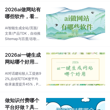
0分钟出基础展示页，
是最真实的评判标准。
内置预约、拼团、推三
2026ai做网站有
3万+题库、人脸监考、
返一、多门店管理，基
智能排课、考勤预约，1
哪些软件，看看
础版百元级起步。想通
8种裂变组件（拼团/分
你都了解吗？
了这一层，闭眼选都不
销/积分商城），支付零
AI智能生成全站/页面/
会错。走“一次性买断+1
故障，多校区权限树。
文章/产品TDK，自动推
这时候，系统能不能做
Sitemap与百度/谷歌主
“教师、教室、学生”的
动推送，设TDK后百度
三维冲突检测，课时能
60天/谷歌90天不收录
不能自动扣减，请假补
2026ai一键生成
退款；不想半夜被网站
课能不能自动锁档，就
崩溃叫醒，也不想在百
网站哪个好用，
是底线要求。4000+套
度搜自家品牌却一片空
靠谱推荐来啦！
模板+PPT式拖拽，零代
白，凡科建站这种把运
AI对话建站较人工提效9
码30分钟出基础展示
维焦虑提前消解的模
2%,自动写TDK使平均
页，内置预约、拼团
式，适合想安稳做生意
收录速度提升45%，P
的老板；很多AI生成的
C/手机/H5/小程序四站
网站，TDK（标题/描
合一、一次修改全域同
述/关键词）要么锁死，
做知识付费哪个
步，内置50语翻译、全
要么乱填，甚至根本不
球CDN、SSL赠送，首
平台好做？具体
会主动提交Sitemap。4