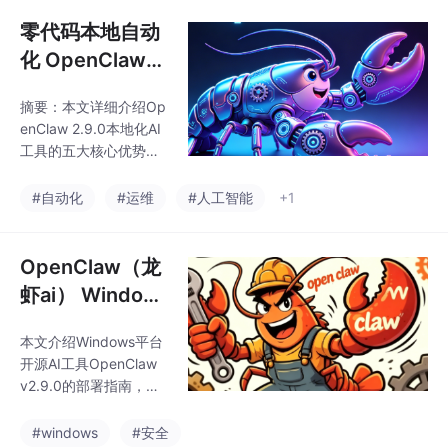
的核心优势圈粉无数！
很多人误以为它是普通
零代码本地自动
聊天 AI，实则是能真正
化 OpenClaw
操控电脑的自动化神器
Windows部署
—— 听懂自然语言指令
摘要：本文详细介绍Op
实操教程，小白
后，自动拆解任务、调
enClaw 2.9.0本地化AI
用工具，全程无需人工
也能顺畅完成部
工具的五大核心优势
干预。
署
（数据隐私保护、零编
程门槛、开箱即用、多
#自动化
#运维
#人工智能
+1
场景支持、纯净无捆
绑），并提供完整的部
署指南： 前置准备：关
OpenClaw（龙
闭安全软件避免拦截；
虾ai） Window
安装步骤：下载压缩包
s 端踩坑汇总，
后通过专业工具解压至
本文介绍Windows平台
安全拦截、路径
纯英文路径； 权限处
开源AI工具OpenClaw
理：手动允许系统安全
报错一站式修复
v2.9.0的部署指南，适
弹窗拦截； 校验与使
配Win10/Win11系统。
用：通过Gateway在线
该工具具有数据本地存
#windows
#安全
状态确认成功部署，支