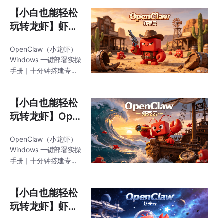
台：Windows 10/11
AR解压；3️⃣
【小白也能轻松
（64 位）｜零基础友好
｜全可视化界面｜无编
玩转龙虾】虾壳
程门槛 当下热度较高的
云一键部署稳定
开源 AI 智能体 OpenCl
OpenClaw（小龙虾）
设置，OpenCla
aw（小龙虾），依托本
Windows 一键部署实操
w 运行无闪退
地离线运行、无代码操
手册｜十分钟搭建专属
作、全自动操控电脑的
（附最新安装
本地数字员工 适配平
特色，成为办公场景高
台：Windows 10/11
包）
实用性桌面自动化程
【小白也能轻松
（64 位）｜零基础友好
序。本篇面向无技术基
｜全可视化界面｜无编
玩转龙虾】Ope
础用户整理完整部署
程门槛 当下热度较高的
nClaw v2.7.9
开源 AI 智能体 OpenCl
OpenClaw（小龙虾）
虾壳云一键部署
aw（小龙虾），依托本
Windows 一键部署实操
安装包 （附最新
地离线运行、无代码操
手册｜十分钟搭建专属
作、全自动操控电脑的
安装包）
本地数字员工 适配平
特色，成为办公场景高
台：Windows 10/11
实用性桌面自动化程
【小白也能轻松
（64 位）｜零基础友好
序。本篇面向无技术基
｜全可视化界面｜无编
玩转龙虾】虾壳
础用户整理完整部署
程门槛 当下热度较高的