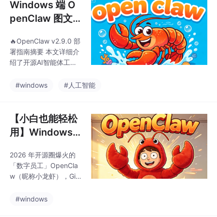
Windows 端 O
penClaw 图文
化部署全流程｜
🔥OpenClaw v2.9.0 部
零代码搭建指南
署指南摘要 本文详细介
绍了开源AI智能体工具
OpenClaw v2.9.0的Wi
ndows部署流程。该版
#windows
#人工智能
本全面兼容Win10/Win1
1，提供本地化数据存储
和可视化操作界面，支
【小白也能轻松
持文件管理、网页抓取
用】Windows
等自动化任务。部署要
端OpenClaw安
点包括： 关闭安全软件
2026 年开源圈爆火的
装教学，一键配
避免误拦截 使用专业解
「数字员工」OpenCla
压工具处理安装包 设置
置轻松启用AI智
w（昵称小龙虾），Git
纯英文安装路径 自动完
能体（含最新安
Hub 星标狂揽 28 万
成依赖组件安装 首次启
+，凭「本地运行 + 零
装包）
#windows
动需1-3分钟初始化 文
代码操作 + 自动干活」
章还提供了常