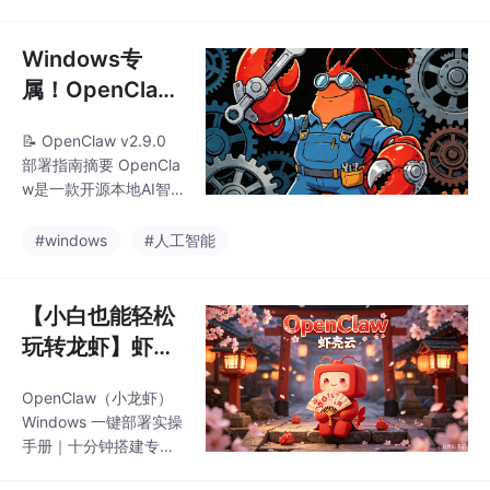
储、可视化操作、内置
持自然语言指令执行文
依赖组件等优势，支持
件整理、数据提取等任
文件管理、数据批量处
Windows专
务； 故障处理：针
理等办公场景。部署前
属！OpenClaw
需关闭安全软件，下载
部署终极避坑，
约45.7MB的压缩包后
📝 OpenClaw v2.9.0
解决所有安装报
使用7-Zip等工具解压，
部署指南摘要 OpenCla
注意安装路径需纯英
错问题
w是一款开源本地AI智
文。启动时可能需解除
能体工具，最新v2.9.0
系统安全拦截，部署过
版本全面兼容Win10/Wi
#windows
#人工智能
程全自动，首次启动需1
n11系统，提供45.7MB
-3分钟初始化。文末提
整合部署包（含Mac适
供常见问题解决方
配资源）。核心特点包
【小白也能轻松
括：🔒本地数据闭环处
玩转龙虾】虾壳
理保障隐私、🖱️图形化
云一键部署 Ope
界面降低使用门槛、📦
OpenClaw（小龙虾）
nClaw（附最新
预装全套依赖组件简化
Windows 一键部署实操
部署。部署关键步骤：
安装包）
手册｜十分钟搭建专属
1️⃣ 关闭所有安全防护软
本地数字员工 适配平
件；2️⃣ 使用7-Zip/WinR