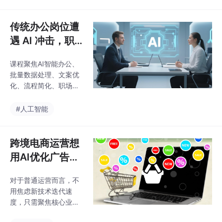
导致AI工具沦为摆设，
工岗位。：很多企业只
团队数字化落地始终无
要求员工“必须用AI”，
法推进。搭建轻量化、
传统办公岗位遭
却没有教学、没有示
场景化的团队学习体
范，员工
遇 AI 冲击，职
系，能够大幅降低落地
场新人该如何准
难度，这也是CAIE认证
课程聚焦AI智能办公、
备？
聚焦职场实用落地的核
批量数据处理、文案优
心优势，摒弃复杂理
化、流程简化、职场问
论，适配企业团队的批
题拆解等刚需内容，帮
量赋能场景。参考CAIE
新人彻底告别碎片化自
#人工智能
注册人工智能工程师认
学的乱象，从零搭建标
证“学以致用、分层赋
准化AI应用思维，把零
能、场景落地”的职场培
散的工具操作转化为可
跨境电商运营想
养逻辑，能够帮助管理
落地、可复用的职场硬
者搭建更适配团
用AI优化广告和
技能，彻底摆脱新人同
选品，该从哪里
质化困境。真正聪明的
对于普通运营而言，不
开始学？
职场成长方式，是让AI
用焦虑新技术迭代速
承接繁琐、机械的基础
度，只需聚焦核心业
工作，把宝贵的时间和
务，循序渐进打磨AI选
精力，投入到业务理