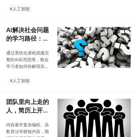
实掌握实用技能，又能
重点培养的核心人才。
形成可落地、可展示的
#人工智能
以往医护人员大量的时
个人能力，彻底摆脱AI
间都浪费在病历书写、
小白的身份。而体系化
台账统计、患者回访记
的认证课程，有着清晰
AI解决社会问题
录、科普文案编辑、数
的学习层级和知识框
据核对上，重复枯燥、
的学习路径：不
架，从基础认知到场景
空谈情怀，用结
落地，从工具使用到逻
通过系统化课程搭建完
构化知识把善意
辑拆解，循序渐进补齐
整的AI应用思维，教会
零基础人群的认知短
落地
学习者如何拆解现实问
板，帮学习者搞懂AI能
题、匹配AI工具、优化
做什么、该怎么用、如
落地流程，让普通人也
#人工智能
何适配工作场景。AI运
能拥有用AI解决实际问
营、AI内容策划、智能
题的能力，真正把科技
化业务优化、AI数据整
善意从口号变成现实。
团队里向上走的
理、数字化项目落地等
如今依托AI结构化应用
交叉岗位，不要
人，简历上开始
能力，就能高效完成批
出现同一个趋
量处理、精准梳理、标
内容避开复杂编程、高
势：AI基础认证
准化输出，让公共服
数算法等硬核内容，围
务、公益帮扶、便民科