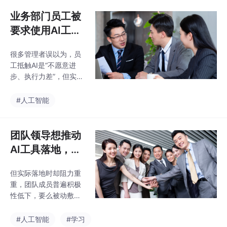
开发、AI落地场景脱
理业务数据、分析数据
节，对我的转型帮助有
业务部门员工被
逻辑、挖掘数据价值，
限。我备考期间，就把
熟悉数据分布
要求使用AI工
学到的AI数据处理、Ag
具，抵触情绪大
ent应用技巧融入到以往
很多管理者误以为，员
怎么办？
的开发项目里，丰富了
工抵触AI是“不愿意进
简历的实战案例，彻底
步、执行力差”，但实际
摆脱了传统后端的单一
上，员工的抵触大多不
标签，不管是求职还是
是抗拒新技术，而是抗
#人工智能
谈薪资，都多了核心竞
拒“未知、麻烦和被替代
争力。不用畏惧AI时代
的焦虑”。企业推广AI工
的到来，对后端开发者
具，核心目的是替代重
团队领导想推动
来说，这是新的发展机
复、繁琐、低价值的事
遇。选对
AI工具落地，如
务性工作，比如数据统
何激励团队成员
计、文案整理、信息汇
但实际落地时却阻力重
接受和学习？
总等，帮助员工减少无
重，团队成员普遍积极
效加班，让员工有更多
性低下，要么被动敷
精力聚焦客户对接、业
衍、应付式使用，要么
务拓展、策略优化等高
内心抵触、刻意排斥，
#人工智能
#学习
价值工作，而非替代员