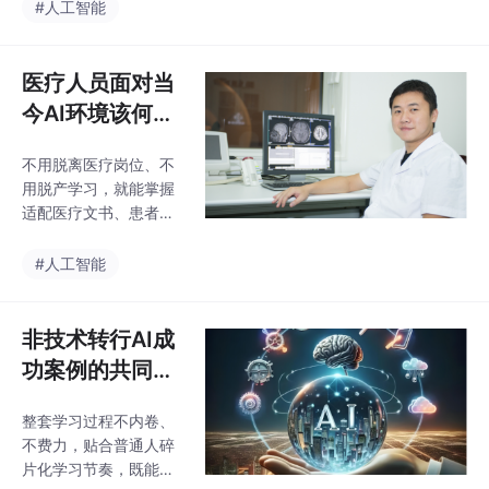
品、AI广告优化能力，
#人工智能
解、沟通统筹、问题研
就能拉开职场差距，提
判等AI无法替代的核心
升店铺盈利能力与个人
能力上。碎片化刷短视
岗位竞争力。跨境电商
医疗人员面对当
频学技巧、随意试用各
运营学习AI，不需要深
类工具，没有系
今AI环境该何去
厚的技术基础，核心永
何从
远是贴合业务、落地变
不用脱离医疗岗位、不
现。从工具入门、场景
用脱产学习，就能掌握
实操到逻辑进阶，一步
适配医疗文书、患者管
步将AI能力融入选品与
理、数据汇总、医学科
广告投放，就能有效解
普的AI实用能力，帮医
#人工智能
决店铺选品难、广告投
疗人跳出盲目焦虑，精
产比低、运营内卷严重
准适配行业智能化转型
等核心问题。结合跨境
趋势。既懂医疗专业、
非技术转行AI成
电商日常运营场景，整
又懂智能工具落地的从
理出一套零基础可
功案例的共同
业者，不管是岗位晋
点：先考证建立
升、评优考核、跳槽进
整套学习过程不内卷、
认知，再找交叉
阶，还是对接医院数字
不费力，贴合普通人碎
化项目，都拥有绝对优
岗位
片化学习节奏，既能扎
势，也是当下医疗机构