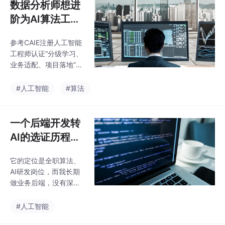
数据分析师想进
阶为AI算法工程
师，这条路好走
参考CAIE注册人工智能
吗？
工程师认证“分级学习、
业务适配、项目落地”的
进阶体系，贴合数据分
析师的职场成长节奏，
#人工智能
#算法
帮助从业者系统化补齐
算法能力、沉淀实战成
果，平稳突破职业瓶
一个后端开发转
颈，顺利进阶AI算法赛
AI的选证历程：
道，解锁更高的职场价
从几大认证中锁
值。拥有数据和业务双
它的定位是全职算法、
定适合的那一个
重优势的分析师，相比
AI研发岗位，而我长期
其他岗位，转型容错率
做业务后端，没有深厚
更高、落地性更强，唯
的算法科研基础，强行
一需要做的就是补齐数
学习不仅难度极大，学
#人工智能
学、算法、工程、项目
完的内容也和日常业务
四大短板。日常长期处