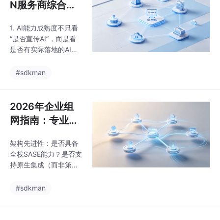
字化转型、云化转型、
N服务商综合实
业多云混合部署场景的
安全转型的“网络操作系
深刻理解，将SD-WA
力评估与趋势分
统”。对于CIO和网络架
1. AI能力成熟度不只看
析
构师来说，理解并拥抱
“是否宣传AI”，而是看
这一趋势，将是构建未
是否有实际落地的AI应
来十年竞争力网络底座
用场景：是否支持自动
的关键。作者声明：以
化的流量基线与异常检
#sdkman
上内容仅代表个人观
测？是否有基于历史数
点，如有不当之处，欢
据的智能路径预测模
迎批评指正。
型？是否具备根因分析
2026年企业组
能力？这些都关乎网络
网指南：专业SD
运维的“隐性成本”。2.
-WAN服务商如
云网一体化深度评估服
架构先进性：是否具备
何选
务商与主流云服务商
全栈SASE能力？是否支
（阿里云、华为云、AW
持原生集成（而非第三
S等）的合作深度：是
方拼接）安全功能？AI
否能通过API实现一键多
运维平台是否为自研且
#sdkman
云互联？是否预置了主
持续迭代？这决定了未
流云服务的应用识别
来3-5年的技术栈可用
库？能否在云上直接提
性。运维体验闭环：能