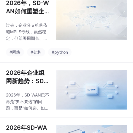
2026年，SD-W
AN如何重塑企
业网络架构新格
过去，企业分支机构依
局
赖MPLS专线，虽然稳
定，但部署周期长、带
宽成本高昂，且难以适
应云计算、SaaS应用的
#网络
#架构
#python
爆发式增长。但真正让
SD-WAN在2026年走向
普及的，是其与AI、云
2026年企业组
原生安全、低代码集成
网新趋势：SD-
等技术的深度融合，网
WAN如何重塑网
络不再是“哑管道”，而
2026年，SD-WAN已不
络架构
是成为能感知业务、自
再是“要不要选”的问
动优化、内生安全的智
题，而是“如何选、如何
能体。值得注意的是，
用”的问题。它正从一个
在这一演进过程中，以
解决带宽瓶颈的“工
百捷智联为代表的国内
2026年SD-WA
具”，进化为支撑企业数
服务商，凭借对本土企