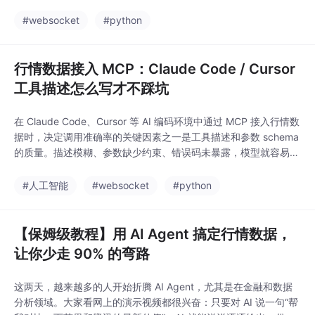
样。不是数据源错了，是 Agent 不知道美股有 4 个交易时段。它
随便拿了一个时段的报价就当“最新价”用。给 AI Agent 接美股数
#websocket
#python
据，几乎所有开发者第一次都会忽略时段问题—
行情数据接入 MCP：Claude Code / Cursor
工具描述怎么写才不踩坑
在 Claude Code、Cursor 等 AI 编码环境中通过 MCP 接入行情数
据时，决定调用准确率的关键因素之一是工具描述和参数 schema
的质量。描述模糊、参数缺少约束、错误码未暴露，模型就容易选
错工具或填入无效参数。本文以 TickDB 的 MCP 行情工具为设计
参照，拆解的编写原则，给出 MCP/REST/CLI 命名空间对照、好
#人工智能
#websocket
#python
坏描述对比及发布前自检清单。配置片段仅供思路参考，
【保姆级教程】用 AI Agent 搞定行情数据，
让你少走 90% 的弯路
这两天，越来越多的人开始折腾 AI Agent，尤其是在金融和数据
分析领域。大家看网上的演示视频都很兴奋：只要对 AI 说一句“帮