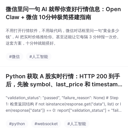
返回，K 线字段能不能
核对，WebSocket 能
微信里问一句 AI 就帮你查好行情信息：Open
不能完成连接和订阅确
Claw + 微信 10分钟极简搭建指南
认。本文用 TickDB 的
A 股实时行情 API，从
不用打开行情软件，不用敲代码，微信对话框里问一句“黄金多少
REST ticker 快照、RES
钱”，AI 把实时价格推给你。甚至还能让它每隔 3 分钟报一次价。
T kline 历史 K 线到 We
这套方案，十分钟就能搭好。
bSocket ticker 订阅，
展示一套
#微信
#人工智能
Python 获取 A 股实时行情：HTTP 200 到手
后，先验 symbol、last_price 和 timestamp
再入库
"validation_status": "passed", "failure_reason": None} # Step
1: 检查返回结构 if not isinstance(response.get("data"), list) or l
en(response["data"]) == 0: report["validation_status"] = "faile
d" report["fail
#python
#websocket
#人工智能