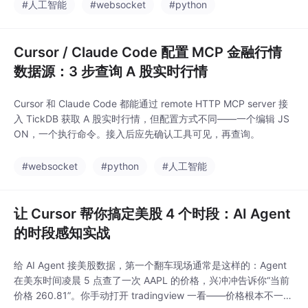
表现最优，豆包和通义千问在中文语义理解上表现突出，而Kimi和
#人工智能
#websocket
#python
智谱GLM在部分场景存在明显短板。评测特别指出，所有模型在错
误恢复能力上均有不足，缺
Cursor / Claude Code 配置 MCP 金融行情
数据源：3 步查询 A 股实时行情
Cursor 和 Claude Code 都能通过 remote HTTP MCP server 接
入 TickDB 获取 A 股实时行情，但配置方式不同——一个编辑 JS
ON，一个执行命令。接入后应先确认工具可见，再查询。
#websocket
#python
#人工智能
让 Cursor 帮你搞定美股 4 个时段：AI Agent
的时段感知实战
给 AI Agent 接美股数据，第一个翻车现场通常是这样的：Agent
在美东时间凌晨 5 点查了一次 AAPL 的价格，兴冲冲告诉你“当前
价格 260.81”。你手动打开 tradingview 一看——价格根本不一