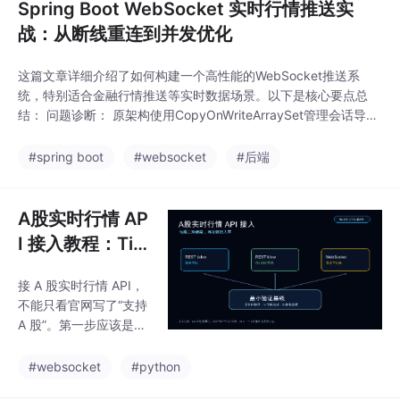
Spring Boot WebSocket 实时行情推送实
战：从断线重连到并发优化
这篇文章详细介绍了如何构建一个高性能的WebSocket推送系
统，特别适合金融行情推送等实时数据场景。以下是核心要点总
结： 问题诊断： 原架构使用CopyOnWriteArraySet管理会话导致
性能瓶颈 客户端缺乏自动重连机制，断线后无法恢复 僵尸连接堆
积造成内存泄漏 解决方案： 服务端改用ConcurrentHashMap管
#spring boot
#websocket
#后端
理会话 实现定时清理僵尸连接的机制 客户端加入指数退避重连策
略 引入消
A股实时行情 AP
I 接入教程：Tic
kDB REST ticke
接 A 股实时行情 API，
r、K线与 WebS
不能只看官网写了“支持
ocket 实测
A 股”。第一步应该是拿
自己的 symbol 跑一遍
快照、K 线和 WebSoc
#websocket
#python
ket 订阅：快照能不能