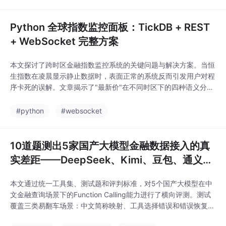
Python 全球指数监控面板：TickDB + REST
+ WebSocket 完整方案
本文探讨了跨时区金融指数监控系统的关键问题与解决方案。当恒
生指数在凌晨显示静止数据时，表面正常的系统反而引发用户对程
序卡死的误解。文章揭示了"最新价"在不同时区下的四种语义分
裂，指出比报错更危险的是"看起来正常"的静默失效。作者提
出"取值降级链"设计，通过状态机将数据时效分为实时、延迟、收
#python
#websocket
盘和过期四种状态，并给出完整代码实现。该系统能自动判断交易
时段，在数据时效变化时智能切换端点，最终为4万多个品
10道题测出5家国产大模型金融数据接入的真
实差距——DeepSeek、Kimi、豆包、通义千
问、智谱GLM横评
本文通过统一工具集、测试题和评判标准，对5个国产大模型在中
文金融查询场景下的Function Calling能力进行了横向评测。测试
覆盖三类易翻车场景：中文简称映射、工具选择错误和错误恢复不
足。结果显示，DeepSeek在工具选择、参数格式和多工具编排上