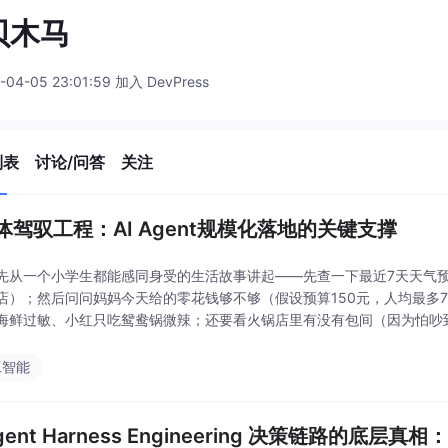
贝木马
-04-05 23:01:59 加入 DevPress
列表
讨论/问答
关注
体驾驭工程：AI Agent规模化落地的关键支撑
先从一个小学生都能感同身受的生活故事讲起——先查一下最近7天天气预
店）；然后问问妈妈今天给的零花钱够不够（假设预算150元，人均最多
海鲜过敏、小红只吃鸳鸯锅微辣；还要看火锅店里有没有包间（因为怕吵
后看店铺评分要4.8分以上，月销量要5000单以上，
工智能
Agent Harness Engineering 决策链路的