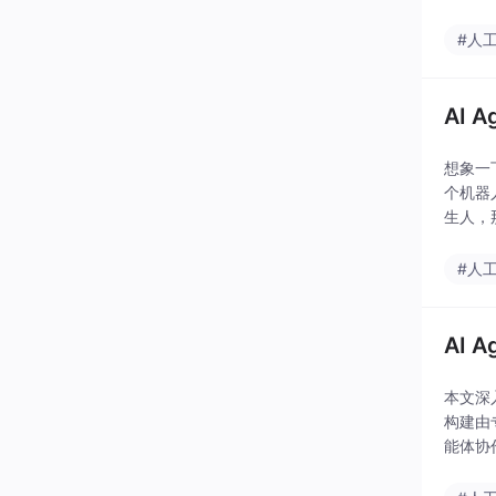
Age
#人
AI 
想象一
个机器
生人，
要测试
#人
AI 
本文深入
构建由
能体协
识的价