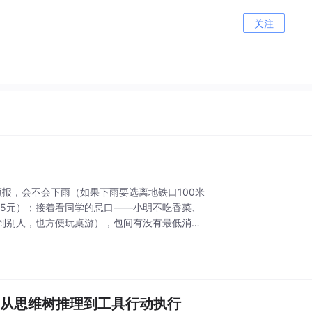
关注
报，会不会下雨（如果下雨要选离地铁口100米
75元）；接着看同学的忌口——小明不吃香菜、
到别人，也方便玩桌游），包间有没有最低消
底层真相：从思维树推理到工具行动执行