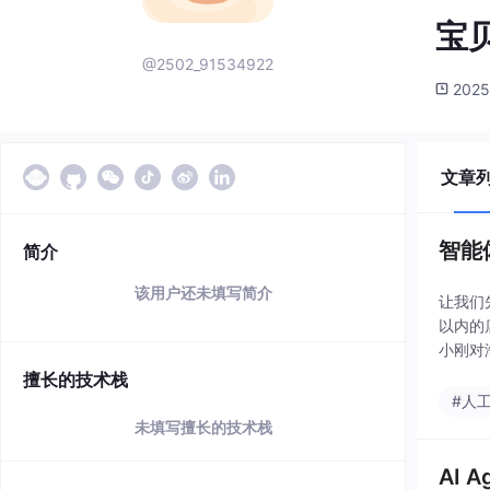
宝
@2502_91534922
2025
文章
智能
简介
该用户还未填写简介
让我们
以内的
小刚对
费；最
擅长的技术栈
#人
未填写擅长的技术栈
AI 