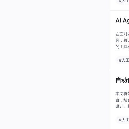
#人
AI 
在面对
具，将
的工具
释的。员
#人
自动化
本文将
台，结
设计、
（智能
#人