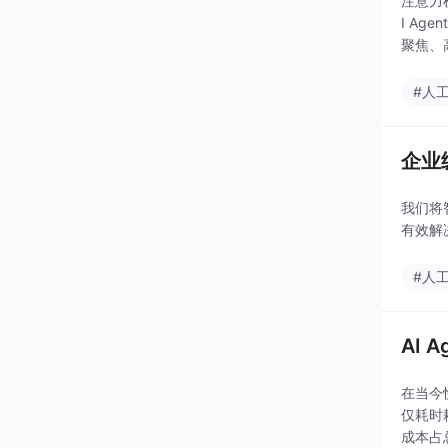
注意力机
I Ag
聚焦、
#人
企业
我们将
有效解
#人
AI 
在当今
仅耗时
成本占