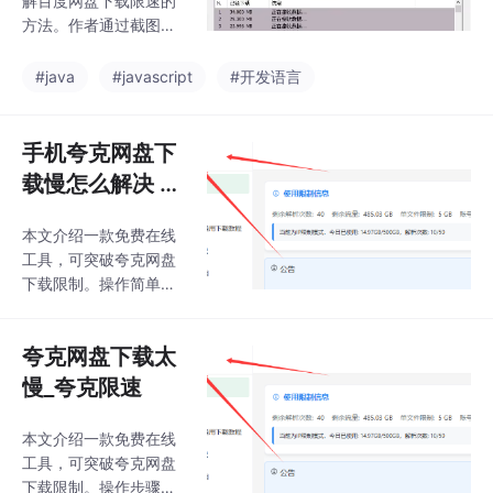
解百度网盘下载限速的
方法。作者通过截图展
示了实际测试的高速下
载效果，并详细演示了
#java
#javascript
#开发语言
操作步骤：首先访问特
定网页，点击"获取文件
列表"和"解析"按钮；解
手机夸克网盘下
析成功后，复制左下角
载慢怎么解决 -
生成的链接到下载工具
方法实测效果70
即可实现快速下载。整
本文介绍一款免费在线
MB/S
个过程简单直观，作者
工具，可突破夸克网盘
强调该方法能显著提升
下载限制。操作简单：
下载速度，并鼓励读者
1）获取工具地址和解析
尝试。所有操作步骤均
密码；2）输入信息获取
配有对应的界面截图说
夸克网盘下载太
文件列表；3）连续点
明。
击两次"获取下载链
慢_夸克限速
接"即可完成。实测下载
速度良好，适合日常使
本文介绍一款免费在线
用。该工具无需安装，
工具，可突破夸克网盘
网页端直接操作，方便
下载限制。操作步骤：