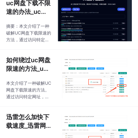
uc网盘下载不限
速的办法_uc网
盘加速免费方法
摘要：本文介绍了一种
破解UC网盘下载限速的
方法，通过访问特定网
页获取文件列表并解析
下载链接，实测下载速
如何绕过uc网盘
度可达10M/s。操作步
骤包括点击"获取文件列
限速的方法_uc
表"按钮、选择文件后点
网盘下载不限速
击"获取下载链接"，解
本文介绍了一种破解UC
析成功后文件会自动发
网盘下载限速的方法。
送到本地下载工具。该
通过访问特定网址，用
方法简单方便，有兴趣
户可以获取文件列表并
的用户可以尝试体验高
解析下载链接，最终实
速下载。
迅雷怎么加快下
现10M/s左右的高速下
载。该方法操作简单：
载速度_迅雷网
点击"获取文件列表"-
盘下载加速
"获取下载链接"-等待解