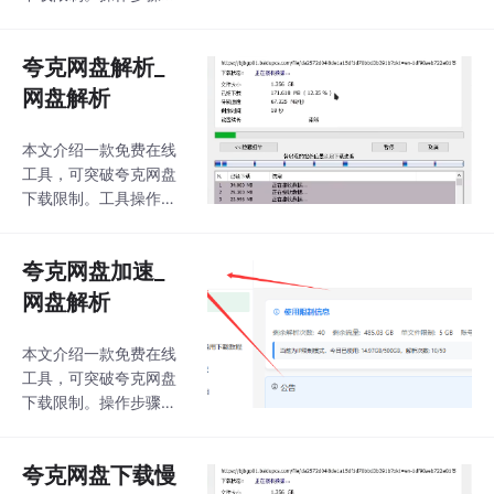
快捷。具体使用方法和
1)获取工具地址；2)输
工具地址详见文中链
入网盘工具及解析密
接。（注：摘要中未包
夸克网盘解析_
码；3)点击获取文件列
含推广链接）
表；4)连续点击两次"获
网盘解析
取下载链接"即可完成。
实测下载速度良好，适
本文介绍一款免费在线
合普通用户使用。该工
工具，可突破夸克网盘
具操作简便，有需要者
下载限制。工具操作简
可尝试体验。（注：工
单：输入指定解析密码
具地址见原文链接）
获取文件列表后，连续
夸克网盘加速_
点击"获取下载链接"两
次即可生成高速下载地
网盘解析
址。实测下载速度表现
良好，适合普通用户需
本文介绍一款免费在线
求。该工具完全免费使
工具，可突破夸克网盘
用，访问地址已提供在
下载限制。操作步骤简
文中。文内配有详细操
单：1）获取工具地址；
作图示，方便用户快速
2）输入解析密码获取文
掌握使用方法。
夸克网盘下载慢
件列表；3）连续点