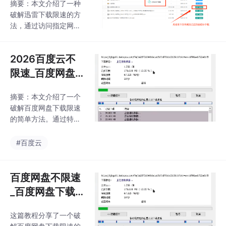
摘要：本文介绍了一种
析成功，下载任务会自
破解迅雷下载限速的方
动发送到本地工具中完
法，通过访问指定网页
成。文中提供了实测速
获取高速下载链接。操
度截图和详细步骤图
作步骤包括点击"获取文
示，建议有兴趣的用户
2026百度云不
件列表"按钮、选择文件
尝试这个便捷的提速方
并获取下载链接，系统
限速_百度网盘
案。
会自动将任务发送至本
下载加速
地下载工具。实测下载
摘要：本文介绍了一个
速度可达10M/s，具体
破解百度网盘下载限速
速度取决于宽带条件。
的简单方法。通过特定
该方法操作简单，适合
网页的"获取文件列
需要提升迅雷下载速度
表"和"解析"按钮操作，
#百度云
的用户尝试。文中配有
可生成高速下载链接，
详细操作截图和速度测
实测速度显著提升。操
试图供参考。
作步骤包括点击解析按
百度网盘不限速
钮、复制解析成功的链
_百度网盘下载
接到下载工具等。该方
加速
法简便易行，能有效提
这篇教程分享了一个破
升百度网盘下载速度。