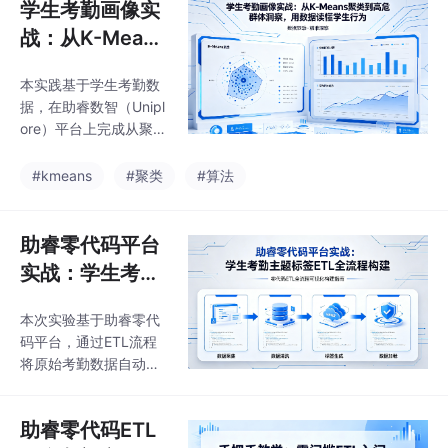
学生考勤画像实
战：从K-Means
聚类到高危群体
本实践基于学生考勤数
洞察，用数据读
据，在助睿数智（Unipl
懂学生行为
ore）平台上完成从聚类
建模到可视化分析的全
流程。首先选取迟到、
#kmeans
#聚类
#算法
早退、请假、校服违规
四项指标，利用K-Mean
s算法（K=3）将学生自
助睿零代码平台
动划分为自律模范型、
实战：学生考勤
轻微波动型、纪律高危
主题标签ETL全
型三类。随后聚焦“纪律
本次实验基于助睿零代
流程构建
高危型”群体，从性别、
码平台，通过ETL流程
年级、校区、班级四个
将原始考勤数据自动化
维度进行专项画像分
处理为学生考勤主题标
析，精准定位高危行为
签表，实现了迟到、早
的高发区域与聚集班
助睿零代码ETL
退、请假、未穿校服等
级。整个实验零代码实