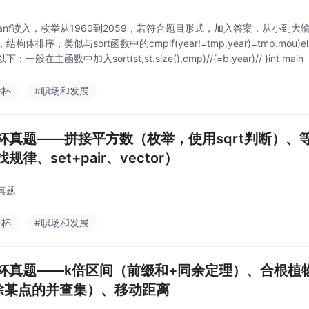
canf读入，枚举从1960到2059，若符合题目形式，加入答案，从小到
结构体排序，类似与sort函数中的cmpif(year!=tmp.year)=tmp.m
：一般在主函数中加入sort(st,st.size(),cmp)//{=b.year)// }int main
桥杯
#职场和发展
杯真题——拼接平方数（枚举，使用sqrt判断）
规律、set+pair、vector）
真题
桥杯
#职场和发展
杯真题——k倍区间（前缀和+同余定理）、合根植
除某点的并查集）、移动距离