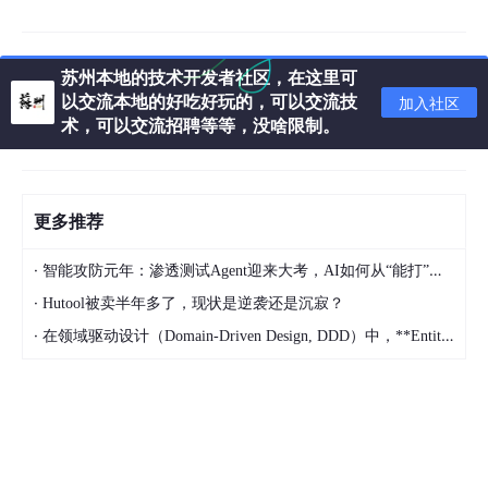
作为AI Agent领域的“元老级”框架，LangChain凭借模块化设计成
苏州本地的技术开发者社区，在这里可
为开源生态的核心，支持开发者将LLM与外部工具、数据源无缝衔
以交流本地的好吃好玩的，可以交流技
加入社区
接，构建多步骤智能应用。其最新版本进一步优化了多Agent协作
术，可以交流招聘等等，没啥限制。
能力，新增了动态工作流调整功能，适用于从简单聊天机器人到复
杂RAG系统的全场景开发。
核心特性
更多推荐
支持LLM串联调用，实现多步骤任务自动化
·
智能攻防元年：渗透测试Agent迎来大考，AI如何从“能打”走向“可控”
丰富的工具集成库，涵盖搜索、数据库、API等60+工
具
·
Hutool被卖半年多了，现状是逆袭还是沉寂？
·
支持人工介入（Human-in-the-loop），平衡自动化
在领域驱动设计（Domain-Driven Design, DDD）中，**Entities（实体）** 和 **Value Objects（值对象）** 是领域层的核心概念，用于建模业务领域中的对象
与可控性
内置记忆模块，实现上下文长期存储与调用
兼容OpenAI、Anthropic、Hugging Face等主流LL
M