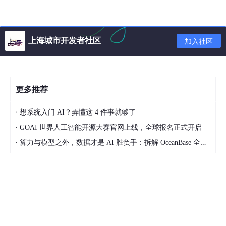
上海城市开发者社区
加入社区
更多推荐
·
想系统入门 AI？弄懂这 4 件事就够了
这个网页版 VS Code 功能相当完整：你可以浏览仓库中的所有文
件（包括私有仓库），还可以发起 Pull Request，甚至直接提交代
·
GOAI 世界人工智能开源大赛官网上线，全球报名正式开启
码。
·
算力与模型之外，数据才是 AI 胜负手：拆解 OceanBase 全新 AI 湖库产品体系
它之所以能做到这些，是因为 github.com 会通过 POST 请求将一
个 OAuth token 传递给 github.dev，用来代表你与 GitHub 进行
交互。需要注意的是，这个 token 并不是仅限于当前访问的仓
库，而是覆盖你有权限访问的所有仓库。
正因为这个 token 的存在，再加上整个 web 端几乎运行了 VS Co
de 那套规模庞大的 TypeScript 代码库，使得它天然成为安全研
究人员和漏洞挖掘者重点关注的目标。