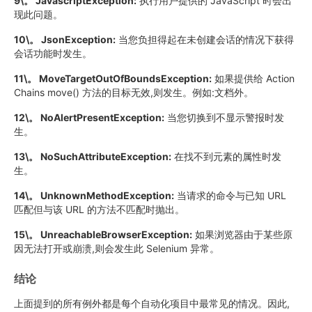
9\。 JavascriptException:
执行用户提供的 JavaScript 时会出
现此问题。
10\。 JsonException:
当您负担得起在未创建会话的情况下获得
会话功能时发生。
11\。 MoveTargetOutOfBoundsException:
如果提供给 Action
Chains move() 方法的目标无效,则发生。例如:文档外。
12\。 NoAlertPresentException:
当您切换到不显示警报时发
生。
13\。 NoSuchAttributeException:
在找不到元素的属性时发
生。
14\。 UnknownMethodException:
当请求的命令与已知 URL
匹配但与该 URL 的方法不匹配时抛出。
15\。 UnreachableBrowserException:
如果浏览器由于某些原
因无法打开或崩溃,则会发生此 Selenium 异常。
结论
上面提到的所有例外都是每个自动化项目中最常见的情况。因此,