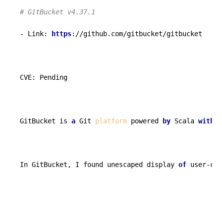
# GitBucket v4.37.1
- Link: 
https
://github.com/gitbucket/gitbucket

CVE: Pending

GitBucket is 
a
 Git 
platform
 powered 
by
 Scala 
with
 e
In GitBucket, I found unescaped display 
of
 user-con