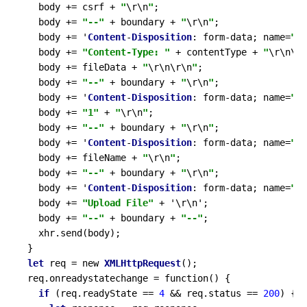
  body 
+=
 csrf 
+
"
\r
\n
"
;

  body 
+=
"--"
+
 boundary 
+
"
\r
\n
"
;

  body 
+=
 '
Content
-
Disposition
: form
-
data; name
=
"fn
  body 
+=
"Content-Type: "
+
 contentType 
+
"
\r
\n
\r
\
  body 
+=
 fileData 
+
"
\r
\n
\r
\n
"
;

  body 
+=
"--"
+
 boundary 
+
"
\r
\n
"
;

  body 
+=
 '
Content
-
Disposition
: form
-
data; name
=
"tm
  body 
+=
"1"
+
"
\r
\n
"
;

  body 
+=
"--"
+
 boundary 
+
"
\r
\n
"
;

  body 
+=
 '
Content
-
Disposition
: form
-
data; name
=
"d_
  body 
+=
 fileName 
+
"
\r
\n
"
;

  body 
+=
"--"
+
 boundary 
+
"
\r
\n
"
;

  body 
+=
 '
Content
-
Disposition
: form
-
data; name
=
"fi
  body 
+=
"Upload File"
+
 '\r\n';

  body 
+=
"--"
+
 boundary 
+
"--"
;

  xhr.send(body);

let
 req 
=
 new 
XMLHttpRequest
();

req.onreadystatechange 
=
 function() {

if
 (req.readyState 
==
4
&&
 req.status 
==
200
) {
