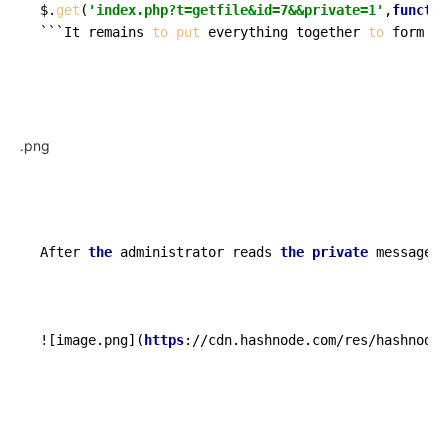
$.
get
(
'index.php?t=getfile&id=7&&private=1'
,
functio
```It remains 
to
put
 everything together 
to
 form 
th
.png
After 
the
 administrator reads 
the
private
 message s
![image.png](
https
://cdn.hashnode.com/res/hashnode/