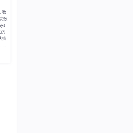
 数
院数
ys
关的
状描
 数
强技