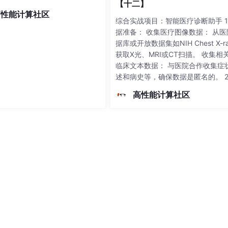
【十二】
高性能计算社区
综合实战项目：智能医疗诊断助手 1.
据准备： 收集医疗图像数据： 从医
据库或开放数据集如NIH Chest X-ra
获取X光、MRI或CT扫描。 收集相
临床文本数据： 与医院合作收集症
述和病史等，确保数据是匿名的。 2.
据预处理： 图像增强： 使用图像增
高性能计算社区
巧，如
ters
())

(
state
, 
dtype
=
torch
.
float32
)).argmax().item()

 = env.step(
action
)
