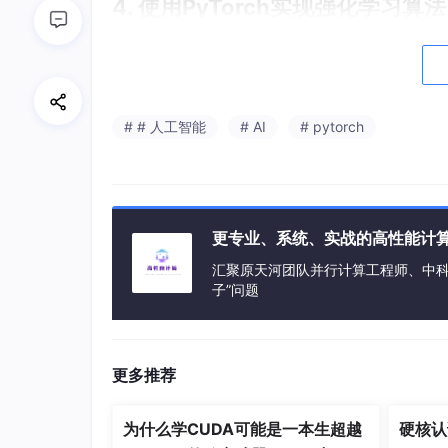
4. 使用PyTorch实现强化学习算法
目标：学会使用PyTorch构建和训练强化学习
内容：
实操：
# # 人工智能
# AI
# pytorch
使用PyTorch实现DQN来解决CartPole问
import
更专业、系统、实战的高性能计
import
 torch.nn 
as
汇聚原天河团队并行计算工程师、中科
import
 torch.optim 
as
子”问题
import
 gym

# 定义DQN
更多推荐
class
DQN
(
nn
.
Module
):

    def __init__(
self
, 
input_dim
, 
outpu
为什么学CUDA可能是一本生超越
硬核认
        super(
DQN
, 
self
).__init__()
