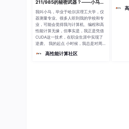
211/985的秘密武器？——小马的
        self.fc = nn.
Sequential
(

nn
.
Linear
(
input_dim
, 128),

逆袭之路
我叫小马，毕业于哈尔滨理工大学，仪
            nn.
ReLU
(),

器测量专业。很多人听到我的学校和专
            nn.
Linear
(128, 
output_dim
)

业，可能会觉得我与计算机、编程和高
        )

性能计算无缘，但事实是，我正是凭借
CUDA这一技术，在职业生涯中实现了
    def forward(
self
, 
x
):

逆袭。 我的起点 小时候，我总是对周围
        return self.fc(
x
)

的事物保持好奇心。家里的各种小玩
高性能计算社区
意，如闹钟、电视遥控器等，都曾被我
拆开过，尝试着了解它们的工作原理。
# 定义训练流程

当我进入大学时，选择了仪器测量专
def train_dqn(
model
, 
env
):

业，这是一个综合性很强的专业，涉及
    optimizer = optim.
Adam
(
model
.
parame
到物理、数学、电子技术
    criterion = nn.
MSELoss
()

    for episode in range(1000):

        state = env.reset()

        done = 
False
        while not done:

            action = model(
torch
.
tensor
            next_state, reward, done, _