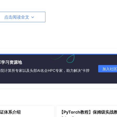
模型。
点击阅读全文
题。
算学习资源地
加入社区
院计算所专家以及头部AI名企HPC专家，助力解决“卡脖
t_dim
):

证体系介绍
【PyTorch教程】保姆级实战