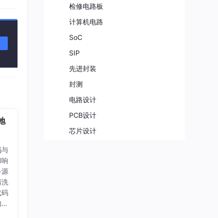
检修电路板
计算机电路
SoC
SIP
先进封装
封测
。因
电路设计
部分呈
PCB设计
地
空穴和
芯片设计
FPGA
码与
和响
IP核
多源
单片机
清洗
代码
MCU
构建
ECU
实时