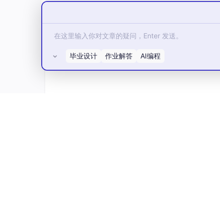
毕业设计
作业解答
AI编程
二极管的单向导通性，可被用作开关、防电源反
流的原理如下图：
所有评论(0)