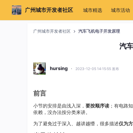
广州城市开发者社区
城市精选
城市活动
广州城市开发者社区
汽车飞机电子开发原理
汽
hursing
·
2023-12-05 14:15:55 发布
前言
小节的安排是由浅入深，
要按顺序读
；有电路知
依赖，没办法按分类来讲。
为了避免过于深入、越讲越懵，很多描述
仅为方