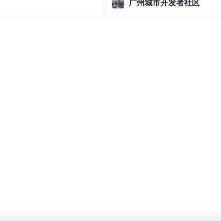
广州城市开发者社区
协作、业务逻辑自动化、可视化决
持等创新场景。文章还涵盖数据安
控、API生态集成、Excel迁移路径
践要点，并通过行业案例对比展示
效果。最终提出低成
效果
，但这是
有方向性
的。施加相对于PN内电场方向而言的反向
。
这时会产生较大电流。如果PN结的材料承受不住大电流产生的
是俗话说的“烧掉了”。
半导体电子器件——晶体二极管（diode）。
不稳定的，所以使用时需要用稳定的
外壳
封装起来
抗腐蚀
。根据
下图示例是我们日常能看到的一种二极管产品。