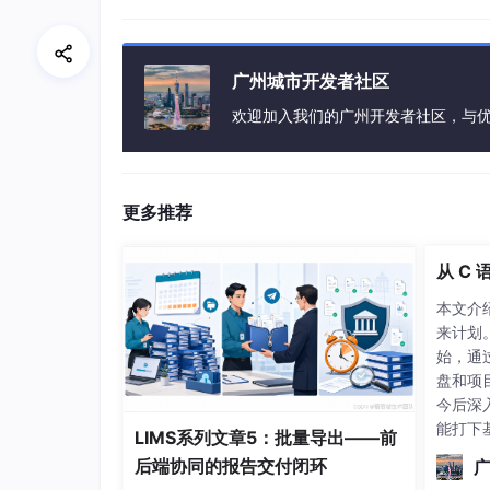
广州城市开发者社区
欢迎加入我们的广州开发者社区，与
更多推荐
但显然多余电子去填补空穴是不会产生新空穴的
为电子带负电荷，所以有多余电子的区域呈现负电
从 C
现正电，称为P型（Positive）半导体。P型和
多余电子已完成填补（耗尽）。在半导体两端连
本文介
来计划
始，通
盘和项
今后深
能打下
LIMS系列文章5：批量导出——前
后端协同的报告交付闭环