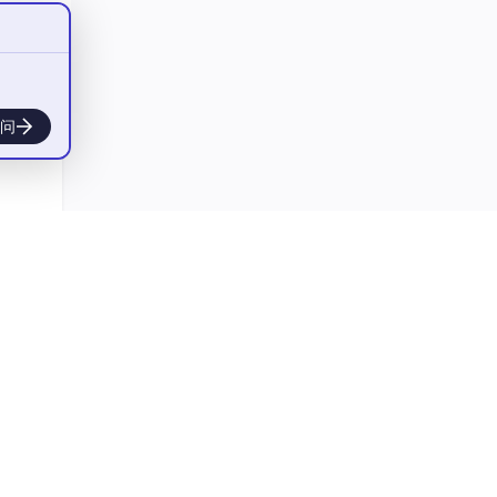
微内核
操作系统
RTOS
BSP
问
虚拟化技术
管整
Runtime VM
移动端OS模拟器
GUI
屏幕
绘制
渲染
GPU
OpenGL
图像合成