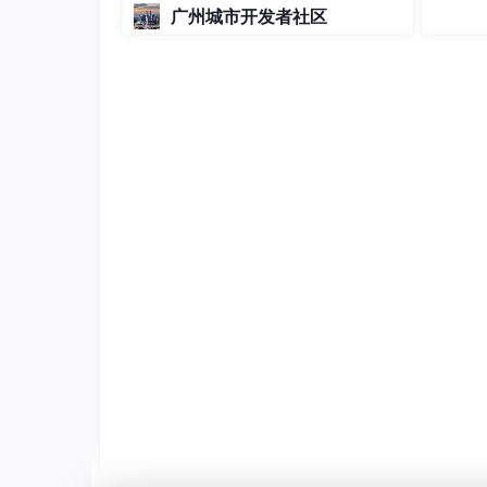
广州城市开发者社区
PN半导体的
局部电势差形成了等同于高电阻的
时，电路是不导通的，而施加正向电压则会导通
不过当反向电压足够大还是会击穿（导通）的，
量，那就可能被熔化摧毁了。这样的热熔化也就
二极管
PN结两端加上导线，可制成具有
单向导通性
的
从PN半导体的化学组成可知，它的化学性质是
材料的不同，还能有
抗冲击、电磁屏蔽
等作用。