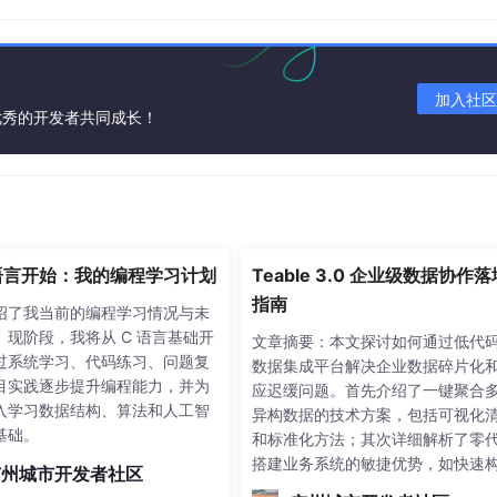
加入社区
优秀的开发者共同成长！
。
空穴和多余电子的移动趋势造成了电势差
，也就是局部的电压
，这部分称为N型（Negative）半导体；对应地，有空穴的
 语言开始：我的编程学习计划
Teable 3.0 企业级数据协作落
N型半导体的紧密结合处称为PN结（PN Junction），PN结内的
上导线，再和电源、负载一起形成电路。
指南
绍了我当前的编程学习情况与未
。现阶段，我将从 C 语言基础开
文章摘要：本文探讨如何通过低代
过系统学习、代码练习、问题复
数据集成平台解决企业数据碎片化
目实践逐步提升编程能力，并为
应迟缓问题。首先介绍了一键聚合
入学习数据结构、算法和人工智
异构数据的技术方案，包括可视化
基础。
和标准化方法；其次详细解析了零
搭建业务系统的敏捷优势，如快速
广州城市开发者社区
库存管理应用；然后阐述了跨部门