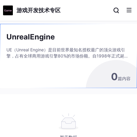
游戏开发技术专区
UnrealEngine
UE（Unreal Engine）是目前世界最知名授权最广的顶尖游戏引
擎，占有全球商用游戏引擎80%的市场份额。自1998年正式诞生
至今，经过不断的发展，虚幻引擎已经成为整个游戏界--运用范围
最广，整体运用程度最高，次世代画面标准最高的一款游戏引擎。
0
UE4是美国Epic游戏公司研发的一款3A级次时代游戏引擎。它的
篇内容
前身就是大名鼎鼎的虚幻3（免费版称为UDK），许多我们耳熟能
详的游戏大作，都是基于这款虚幻3引擎诞生的，例如：剑灵、鬼
泣5、质量效应、战争机器、爱丽丝疯狂回归等等。其渲染效果强
大以及采用pbr物理材质系统，所以它的实时渲染的效果做好了，
可以达到类似[Vray]静帧的效果，成为开发者最喜爱的引擎之一。