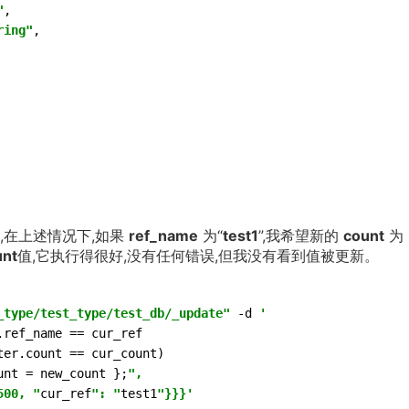
"
,
ring"
,
如,在上述情况下,如果
ref_name
为“
test1
”,我希望新的
count
为
unt
值,它执行得很好,没有任何错误,但我没有看到值被更新。
_type/test_type/test_db/_update"
 -d 
'

ref_name == cur_ref 

er.count == cur_count)

unt = new_count };
",

500, "
cur_ref
": "
test1
"}}}'