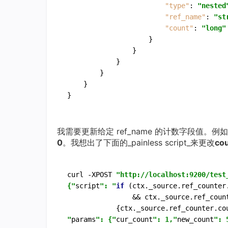
"type"
:
"nested
"ref_name"
:
"st
"count"
:
"long"
}
}
}
}
}
}
我需要更新给定 ref_name 的计数字段值。例
0
。我想出了下面的_painless script_来更改
co
curl -XPOST 
"http://localhost:9200/test
{"
script
": "
if
 (ctx._source.ref_counter.
                && ctx._source.ref_count
            {ctx._source.ref_counter.co
"
params
": {"
cur_count
": 1,"
new_count
": 