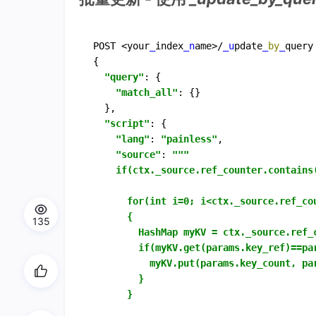
POST <your
_
index
_n
ame>/
_u
pdate
_
by
_
query

{

"query"
: {

"match_all"
: {}

  },

"script"
: {

"lang"
: 
"painless"
,

"source"
: 
"""

    if(ctx._source.ref_counter.contains(
      for(int i=0; i<ctx._source.ref_cou
      {

135
        HashMap myKV = ctx._source.ref_c
        if(myKV.get(params.key_ref)==par
          myKV.put(params.key_count, par
        }

      }
