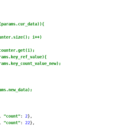
params.cur_data)){

nter.size(); i++)

ounter.get(i);

ams.key_ref_value){

ams.key_count_value_new);

ms.new_data); 

, 
"count"
: 
2
},

, 
"count"
: 
22
},
