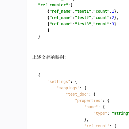
"ref_counter"
:[

    {
"ref_name"
:
"test1"
,
"count"
:
1
},

    {
"ref_name"
:
"test2"
,
"count"
:
2
},

    {
"ref_name"
:
"test3"
,
"count"
:
3
}

    ]

上述文档的映射:
{
"settings"
:
{
"mappings"
:
{
"test_doc"
:
{
"properties"
:
{
"name"
:
{
"type"
:
"string
}
,
"ref_count"
:
{