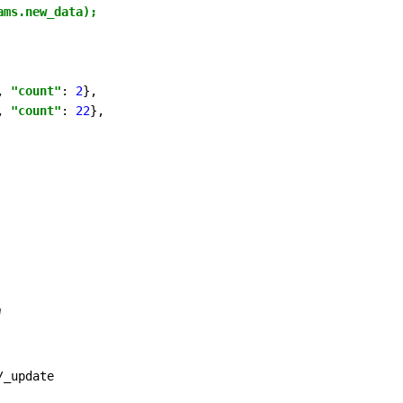
ms.new_data); 

, 
"count"
: 
2
},

, 
"count"
: 
22
},

d
/_update
