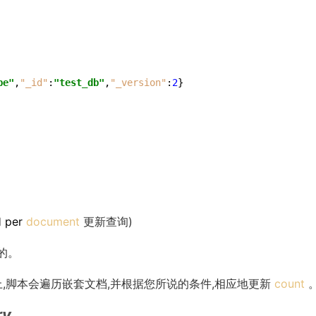
pe"
,
"_id"
:
"test_db"
,
"_version"
:
2
}
和
per
document
更新查询)
的。
,脚本会遍历嵌套文档,并根据您所说的条件,相应地更新
count
ry