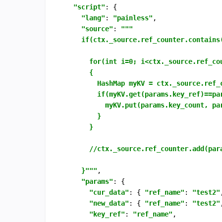
"script"
: {

"lang"
: 
"painless"
,

"source"
: 
"""

    if(ctx._source.ref_counter.contains(
      for(int i=0; i<ctx._source.ref_cou
      {

        HashMap myKV = ctx._source.ref_c
        if(myKV.get(params.key_ref)==par
          myKV.put(params.key_count, par
        }

      }

      //ctx._source.ref_counter.add(para
    }"""
,

"params"
: {

"cur_data"
: { 
"ref_name"
: 
"test2"
"new_data"
: { 
"ref_name"
: 
"test2"
"key_ref"
: 
"ref_name"
,
