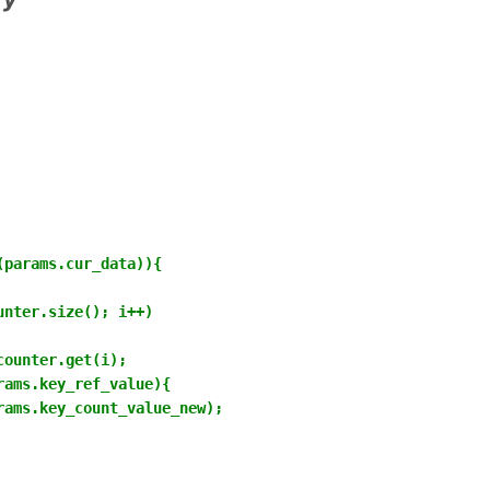
params.cur_data)){

nter.size(); i++)

ounter.get(i);

ams.key_ref_value){

ams.key_count_value_new);
