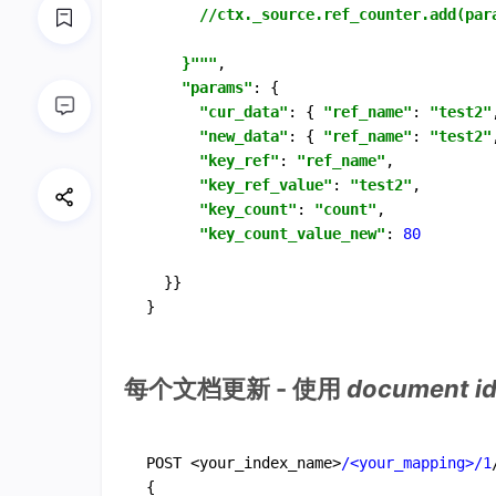
      //ctx._source.ref_counter.add(para
    }"""
,

"params"
: {

"cur_data"
: { 
"ref_name"
: 
"test2"
"new_data"
: { 
"ref_name"
: 
"test2"
"key_ref"
: 
"ref_name"
,

"key_ref_value"
: 
"test2"
,

"key_count"
: 
"count"
,

"key_count_value_new"
: 
80
  }}

每个文档更新 - 使用
document i
POST <your_index_name>
/<your_mapping>/
1
{
