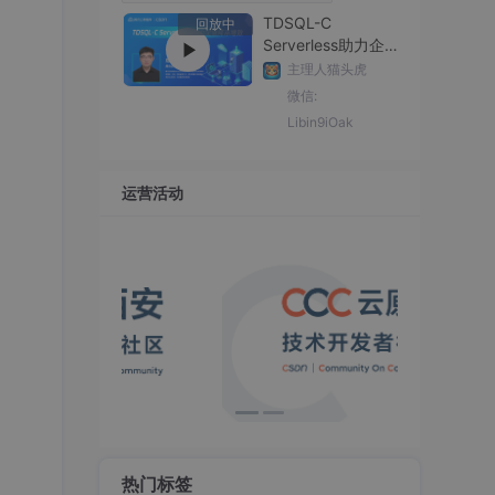
23
TDSQL-C
回放中
总声望值：2
Serverless助力企
业降本增效
qq_41003523
主理人猫头虎
24
微信:
总声望值：2
Libin9iOak
yaoqian138
25
总声望值：2
运营活动
Code A Better Life
26
总声望值：2
程序员识堂
27
总声望值：2
Omegatoalpha
28
总声望值：2
fire11188
29
总声望值：2
热门标签
jessie200404