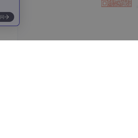
37
总声望值：2
问
m0_67296369
38
总声望值：2
gongpeijiang
39
总声望值：2
linya77
40
总声望值：2
fancaiwei
41
总声望值：2
XYDPY943
42
总声望值：2
橘风归海
43
总声望值：2
2301_78209642