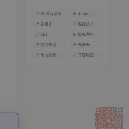
30
总声望值：2
Go语言基础
docker
leonxlz
31
微服务
容器技术
总声望值：2
K8s
服务网格
qq_57280145
32
前沿技术
云安全
总声望值：2
小白教程
开源地图
alon2000
33
总声望值：2
bx1234_
34
总声望值：2
少女徐必成吖
35
总声望值：2
Moonquakes
36
总声望值：2
121221～Lo~