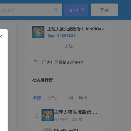
登录
加入社区
主理人猫头虎微信: Libin9iOak
@qq_44866828
关注
已为社区贡献33条内容
社区排行榜
全部
上个月
上周
昨日
主理人猫头虎微信:
1
Libin9iOak
总声望值：120048
BlueDoorZ1