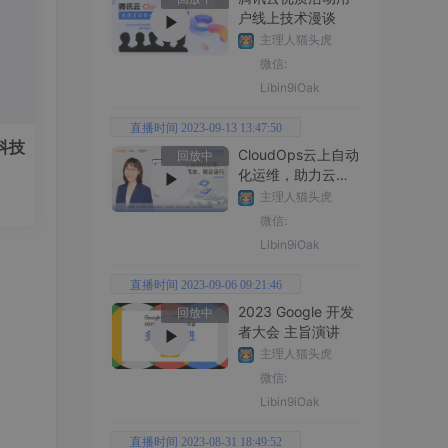
16
户线上技术漫谈
总声望值：3
主理人猫头虎
李虹君
微信:
17
Libin9iOak
总声望值：3
weixin_48728558
直播时间 2023-09-13 13:47:50
18
科技
总声望值：2
CloudOps云上自动
回放中
！
化运维，助力云上
DarrenPig
业务高效、稳定运
19
主理人猫头虎
行
总声望值：2
微信:
Libin9iOak
云村小威
20
总声望值：2
直播时间 2023-09-06 09:21:46
2023 Google 开发
回放中
梁志超_他奶
21
者大会 主旨演讲
总声望值：2
主理人猫头虎
微信:
魔王不会哭
22
Libin9iOak
总声望值：2
直播时间 2023-08-31 18:49:52
云原生运维圈