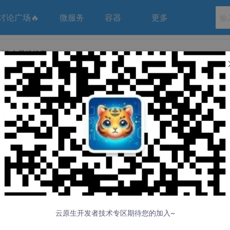
讨论广场🔥
微服务
容器
更多
O·创作之星挑战赛
026年五月·GEO·创作之星挑战赛
05-12 20:52:48 发布
云原生开发者技术专区期待您的加入~