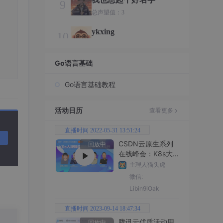
9
总声望值：3
ykxing
10
总声望值：3
Go语言基础
源码技术栈
11
总声望值：3
Go语言基础教程
3boys
12
总声望值：3
活动日历
查看更多
黑橙子32
13
直播时间 2022-05-31 13:51:24
总声望值：3
CSDN云原生系列
回放中
在线峰会：K8s大
Thorn99
14
规模应用和深度实
主理人猫头虎
总声望值：3
践峰会
微信:
Libin9iOak
微风轻吟挽歌
15
总声望值：3
直播时间 2023-09-14 18:47:34
腾讯云优质活动用
方块土豆
回放中