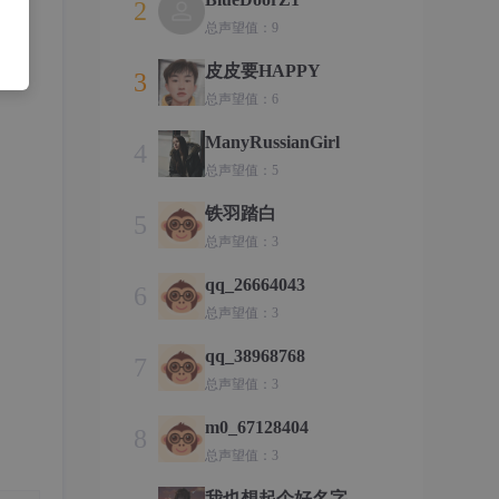
2
总声望值：9
皮皮要HAPPY
3
总声望值：6
ManyRussianGirl
4
总声望值：5
铁羽踏白
5
总声望值：3
qq_26664043
6
总声望值：3
qq_38968768
7
总声望值：3
m0_67128404
8
总声望值：3
我也想起个好名字