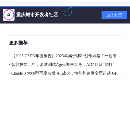
(
毕竟本来是要评估模型的回答能力，结果模型直接
看到答案了，就没法准确评估了
)
重庆城市开发者社区
加入社区
It is important for these tasks to be hand-writte
n, since our models are trained on a large fracti
on of GitHub, which already contains solutions t
o problems from a variety of sources.
更多推荐
当然，回过头来，如今因为这份数据集公开已久，其
·
【2023 CSDN年度报告】2023年属于哪种创作风格？一起来测！
实网上也有很多里面的答案了，所以还是会有这个数
·
据泄露问题，成了目前国内各大模型关于评估各自代
智能攻防元年：渗透测试Agent迎来大考，AI如何从“能打”走向“可控”
码能力的开卷考试
·
Claude 3 大模型再度点燃 AI 战火，性能和速度全面超越 GPT-4
为了解决该测试集中的一个个编程问题，让Codex生成了多个答
案，并检查其中是否有通过单元测试的样本
如果仅用其中一个样本答案，12B参数的Codex就能
解决28.8%的问题，但如果通过一些独立的、正确实
现的函数再对Codex进行微调，所得到的Codex-S
模型用单个样本/答案解决了37.7%的问题(
we fine-t