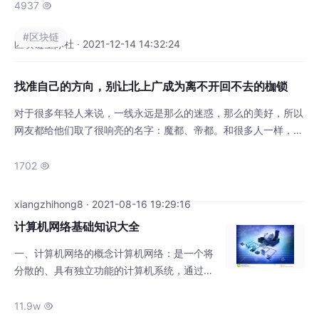
4937

#区块链
区块链星际社 · 2021-12-14 14:32:24
找准自己的方向，别让北上广成为离不开回不去的枷锁
对于很多年轻人来说，一线永远是那么的迷惑，那么的美好，所以
网友都给他们取了很响亮的名字：魔都、帝都。和很多人一样，冲
着城市的包容和海量的工作机会，我满怀期待来到了上海滩，当初
之所以选择上海，而不是北京，是因为我是南方人，再加上那边有
1702

亲戚，所以我毫不犹豫的就选了上海。不过，由于是刚毕业，工作
经验几乎没有，再加上自己学校背景也很普通，所以在刚开始找工
xiangzhihong8 · 2021-08-16 19:29:16
作时并不是那么顺利。不过，好在那时候移动互联网兴起，
计算机网络基础知识大全
️️️一、计算机网络的概念计算机网络：是一个将
分散的、具有独立功能的计算机系统，通过通
信设备与线路连接起来，由功能完善的软件实
现资源共享和信息传递的系统。二、计算机网
11.9w
