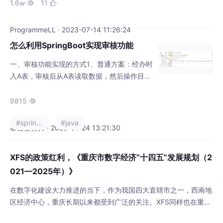
链接5《2023博客之星入围规则》链接6CSD
1.6w
11


N网址链接7CSDN app下载链接。
ProgrammeLL · 2023-07-14 11:26:24
怎么利用SpringBoot实现审核功能
一、审核功能实现的方式1、普通方案：经办时
入A表，审核后从A表读取数据，然后操作目标
B表；优势：思路简单劣势：对后端功能实行
高度的嵌入；审核功能数据操作不统一2、弹
9815

框式方案：前台实现，操作时判断是否需要权
#spring boot
#java
限控制，如果需要，则弹出框，由审核人员进
慕言要努力 · 2023-01-24 13:21:30
行审核，审核通过后，进行后续操作。优势：
对后台功能无嵌入；可支持查询、导出、操作
XFS的政策红利，《重庆市数字经济“十四五”发展规划（2
等全部功能；劣势：需要经办人和审核人同时
021—2025年）》
在场操作3、入参缓冲时方案：审核功能
在数字化建设大力推进的当下，作为我国四大直辖市之一，西南地
区经济中心，重庆长期以来都受到广泛的关注。XFS同样也在重庆
布局，推进项目落地。