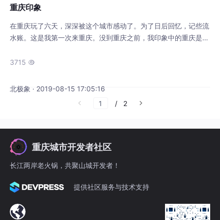
重庆印象
在重庆玩了六天，深深被这个城市感动了。为了日后回忆，记些流
水账。这是我第一次来重庆。没到重庆之前，我印象中的重庆是一
个山城，也是一个和武汉一样的火炉城。山城需要上上下下，道路
崎岖不平，估计没几块平地。所以我误认为重庆只是一个可以旅游
3715

一次，但不可以久居的城市。到了重庆之后，发觉和想象的完全不
一样，这里修建的地铁和北京一样，充满现代化的气息。街道干净
北极象 · 2019-08-15 17:05:16
整洁，山地不少，平地也很多。重庆人热情好客，出租..
/
2
重庆城市开发者社区
长江两岸老火锅，共聚山城开发者！
提供社区服务与技术支持