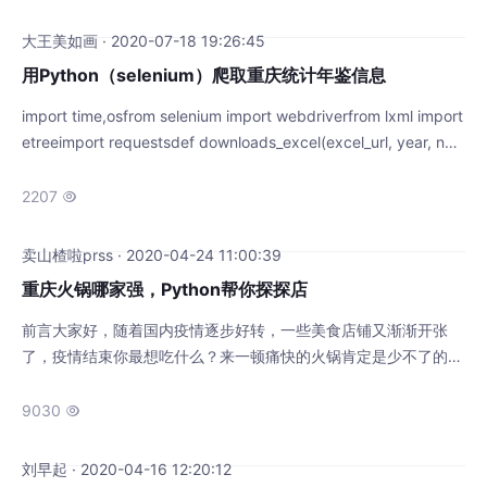
分点。GDP总量和人口总数都不逊于很多省份，2019年人均GDP
更是位列全国大陆31省市第九，中西部地区仅次于湖北。那么重
大王美如画 · 2020-07-18 19:26:45
用Python（selenium）爬取重庆统计年鉴信息
import time,osfrom selenium import webdriverfrom lxml import
etreeimport requestsdef downloads_excel(excel_url, year, na
me):get_excel = requests.get(str(excel_url))save_file_path = ...
2207

卖山楂啦prss · 2020-04-24 11:00:39
重庆火锅哪家强，Python帮你探探店
前言大家好，随着国内疫情逐步好转，一些美食店铺又渐渐开张
了，疫情结束你最想吃什么？来一顿痛快的火锅肯定是少不了的活
动吧。可是对于选择困难症的我来说，吃饭一小时，挑店一下午，
所以今天本文将再次爬取美团网相关数据，以一个消费者的角度去
9030

分析如何选择店铺。数据获取与说明本文将基于重庆市火锅数据进
行分析，为啥是重庆的火锅，除了辣之外还因为其他城市的火锅店
刘早起 · 2020-04-16 12:20:12
数量相比重庆的火锅店数量就是小巫见大巫...