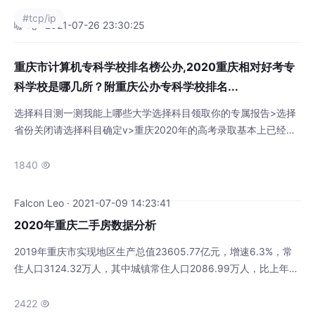
络的功能1、数据通信2、资源共享3、分布式
#tcp/ip
处理（多台计算机各自承担同一工作任务的不
哪 吒 · 2021-07-26 23:30:25
同部分）4、提高可靠性5、负载均衡三、计算
机网络的组成1、组成部分硬件、软件、协议
重庆市计算机专科学校排名榜公办,2020重庆相对好考专
2、工作方式边缘部分：用户直接使用（C/S方
科学校是哪几所？附重庆公办专科学校排名...
式、P2P方式）核心部分：
选择科目测一测我能上哪些大学选择科目领取你的专属报告>选择
省份关闭请选择科目确定v>重庆2020年的高考录取基本上已经结
束了，很多人都在好奇“2020重庆最差的专科学校是哪几所？”。在
高考填报志愿时，大家都一定很想避开这些比较差的学校，那么本
1840

期，小编就为大家来解答这个问题，并附上重庆公办专科学校排
名。一、2020重庆相对好考的专科学校是哪几所？小编根据重庆
Falcon Leo · 2021-07-09 14:23:41
市教育考试院公布的2020年普
2020年重庆二手房数据分析
​2019年重庆市实现地区生产总值23605.77亿元，增速6.3%，常
住人口3124.32万人，其中城镇常住人口2086.99万人，比上年增
加55.40万人；乡村常住人口1037.33万人，减少32.87万人；城
镇人口占总人口比重（城镇化率）为66.8%，比上年提高1.3个百
2422
