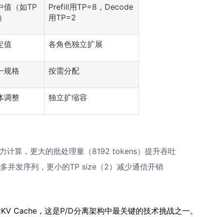
中值（如TP
Prefill用TP=8，Decode
4）
用TP=2
定值
各角色独立扩展
一规格
按需分配
体调整
独立扩缩容
意力计算，更大的批处理量（8192 tokens）提升吞吐
更多并发序列，更小的TP size（2）减少通信开销
效传输KV Cache，这是P/D分离架构中最关键的技术挑战之一。