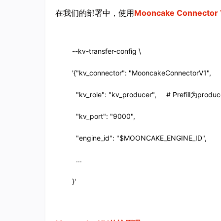
在我们的部署中，使用
Mooncake Connector 
--kv-transfer-config \

'{"kv_connector": "MooncakeConnectorV1",

  "kv_role": "kv_producer",     # Prefill为produce
  "kv_port": "9000",

  "engine_id": "$MOONCAKE_ENGINE_ID",

  ...

}'