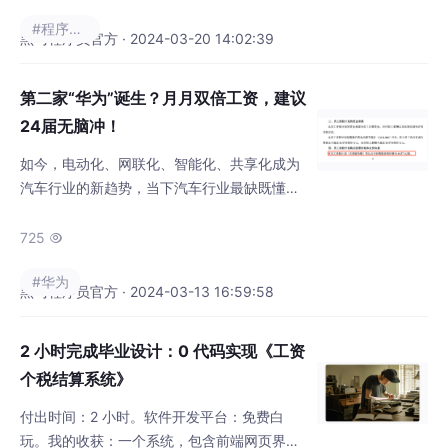
打游戏认识的朋友也是985，每次听别人说是
#程序人生
985的，我就马上焦虑难受，我好像……董宇
黑马程序员官方 · 2024-03-20 14:02:39
辉说：“痛苦是对的，焦虑也是对的，痛苦的本
质来源于你对现状的不满，焦虑的本质来源于
第二家“华为”诞生？月月双倍工资，建议
你成长的速度太慢。所以，摆脱焦虑，从定个
24届无脑冲！
目标开始，比如：读一本书，学
如今，电动化、网联化、智能化、共享化成为
汽车行业的新趋势，当下汽车行业最缺既懂汽
车又深谙软件知识和互联网技术的复合型人
才，《2023汽车产业紧缺人才报告》指出，从
725

细分职类来看，嵌入式软件开发、算法工程
#华为
师、硬件工程师的紧缺度最高。如今，问界月
黑马程序员官方 · 2024-03-13 16:59:58
交付已破3万辆！正是因为任正非“人人做老
板，共同打天下”的策略，才让当时无背景、无
2 小时完成毕业设计：0 代码实现《工资
资源、缺资本、缺管理的华为，才能与世界巨
个税结算系统》
头和国企拼市场，抢人才！有媒体锐评，在
付出时间：2 小时。软件开发平台：免费白
玩。我的收获：一个系统，包含前端网页界