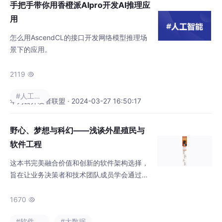
手把手带你用香橙派AIpro开发AI推理应
况，我们的课程还配有十分完善的就业指导服
用
务，黑马一位大数据的学长说“可以肯定的说，
怎么用AscendCL的接口开发网络模型推理场
景下的应用。
2119

#人工智能
华为云开发者联盟 · 2024-03-27 16:50:17
野心、梦想与科幻——浅谈外星殖民与
软件工程
这本书完美融合价值和创新的软件架构选择，
旨在让业务决策者和技术团队成员学会通过协
作来清晰地理解自身在战略层面面临的问题，
并确定理想的架构制定方法，无论该方法是分
1670

布式微服务、模块化良好的单体，还是介于两
#软件工程
#大数据