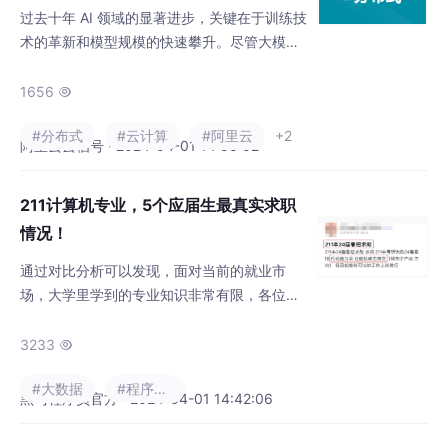
过去十年 AI 领域的显著进步，关键在于训练技
术的革新和模型规模的快速攀升。尽管大模型
展现了堪比人类的理解力，但其训练却对算力
提出了极高的要求。唯有配备充足的计算资
1656

源，方能在海量数据上有效训练大模型，确保
#分布式
#云计算
#阿里云
+2
其在有限时间内实现优质收敛。
阿里云云栖号 · 2024-04-01 14:55:02
211计算机专业，5个应届生最真实求职
情况！
通过对比分析可以发现，面对当前的就业市
场，大学里学到的专业知识非常有限，各位朋
友，在求职的海洋中，我们无法控制风浪，但
我们可以提升自己的航船技巧，乘风破浪，勇
3233

往直前！上面三位网友，都是24届的计算机毕
#大数据
#程序人生
业生，尤其是计算机相关专业，编程是一门强
黑马程序员官方 · 2024-04-01 14:42:06
调实践的学科，考试分数高，不一定编程能力
就强。针对很多应届毕业生零面试经验的情