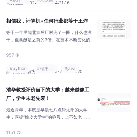
者之间的粗粒度服务。软件架构专家Vaughn V
博文视点 · 2024-03-26 14:21:16
ernon和Tomasz Jaskuła展示了如何基于需求
和目标做出平衡的架构决策，而非盲目跟风，
相信我，计算机+任何行业都等于王炸
从而聚焦于价值和创新，交付更具可演进性的
系统，并避免代
等于一年里绕北京后厂村兜了一圈，什么也没
干，但薪酬是之前的3倍。在技术不断变化的
今天，经过对多家招聘网站的调研和统计，我
们发现94%的企业都对项目经验有明确要求。
957

播妞发现，在当前这个复杂的就业环境下，我
#python
#程序人生
#java
们衡量一个大学专业好坏的标准似乎发生了一
黑马程序员官方 · 2024-03-21 15:13:20
些变化，也许在很多人来看，计算机＝互联网
＝程序员，播妞不得不说，有这样的想法实属
清华教授评价当下的大学：越来越像工
自己把路走窄了。计算机专业的就业薪资和发
厂，学生未老先衰！
展前景毋庸置疑，尽管如此，我们仍能听到
最近两年，本该是早晨七八点钟太阳的大学
生，喜提“脆皮大学生”的称号，上不如老，下
不如小，小跑去拿外卖，腿抽筋了；很努力考
上郑州大学，但发现985、211的学生太多了，
1151
