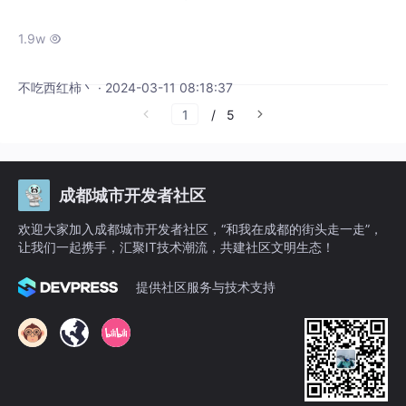
面、后台数据库的基本增删改查功能。该系统
可做毕业设计，如：网上报名系统、图书管理
1.9w

系统、会议室预订系统 、ERP 系统，等等。
不吃西红柿丶 · 2024-03-11 08:18:37
/
5
成都城市开发者社区
欢迎大家加入成都城市开发者社区，“和我在成都的街头走一走”，
让我们一起携手，汇聚IT技术潮流，共建社区文明生态！
提供社区服务与技术支持