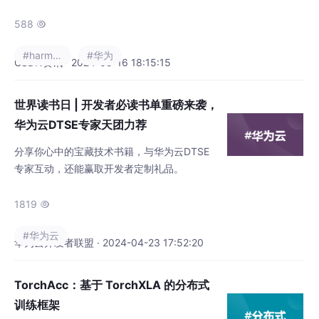
华为终端BG软件部总裁龚体，OpenHarmony
项目群技术指导委员会主席、华为Fellow陈海
588

波，华为终端BG大中华区执行副总裁李斌，为
#harmonyos
#华为
北京大学广大师生带来了一场别开生面的鸿蒙
CSDN资讯 · 2024-05-16 18:15:15
公开课。
世界读书日 | 开发者必读书单重磅来袭，
华为云DTSE专家天团力荐
分享你心中的宝藏技术书籍，与华为云DTSE
专家互动，还能赢取开发者定制礼品。
1819

#华为云
华为云开发者联盟 · 2024-04-23 17:52:20
TorchAcc：基于 TorchXLA 的分布式
训练框架