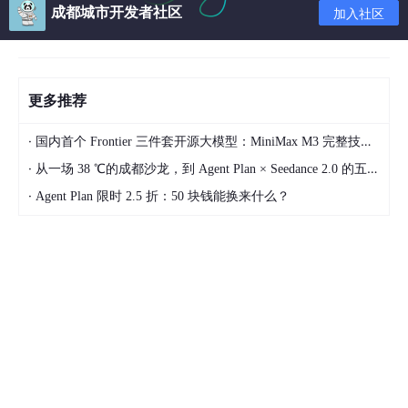
成都城市开发者社区
加入社区
市场需求大
打开58、前程无忧这样的网站就会发现，Java工程师的岗位是其
他开发工程师的几倍。在成都Java工程师的岗位每月超过六千个
更多推荐
以上，市场需求大，并且互联网行业属于年轻人的市场，Java培
训机构的热度也越来越高。
·
国内首个 Frontier 三件套开源大模型：MiniMax M3 完整技术拆解
政府政策支持
·
从一场 38 ℃的成都沙龙，到 Agent Plan × Seedance 2.0 的五周深度实测
·
Agent Plan 限时 2.5 折：50 块钱能换来什么？
成都作为西南地区的门户城市，国家有大量的政策在向成都开放。
并且，成都市发布了《〈关于促进软件产业高质量发展的专项政策
措施〉实施细则》，提出打造一流人才队伍、引育龙头骨干企业、
创建知名软件园区、提供更优服务保障等方面支持IT软件行业的发
展。
在此，我总结出成都Java发展前景的特点：高成长、高智力投
入、服务性强、高附加值、与经济关系密切。