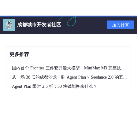
值人”，能够协助内地人工智能企业“出海”。随着AI产业不断壮大，
更多企业需要拓展市场、建立品牌，香港凭借内联外通的优势，是
内地AI企业“走出去”的理想平台。贸发局将持续强化旗下支援，进
一步发挥香港平台作用，协助内地企业和品牌稳健“出海”。
成都城市开发者社区
加入社区
更多推荐
·
国内首个 Frontier 三件套开源大模型：MiniMax M3 完整技术拆解
·
从一场 38 ℃的成都沙龙，到 Agent Plan × Seedance 2.0 的五周深度实测
·
Agent Plan 限时 2.5 折：50 块钱能换来什么？
香港贸易发展局主席马时亨先生致辞
香港中华联谊会会长郑翔玲在致辞中表示：特别感谢李家超行政长