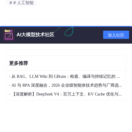
# # 人工智能
AI大模型技术社区
加入社区
更多推荐
·
从 RAG、LLM Wiki 到 GBrain：检索、编译与持续记忆的 AI 知识管理范式
·
AI 与 RPA 深度融合，2026 企业级智能体技术趋势与厂商选型指南
无缝嵌入：支持零编码快速嵌入到第三方业务系统，
·
【深度解析】DeepSeek V4：百万上下文、KV Cache 优化与开源大模型工程化落地
让已有系统快速拥有智能问答能力，提高用户满意
度；