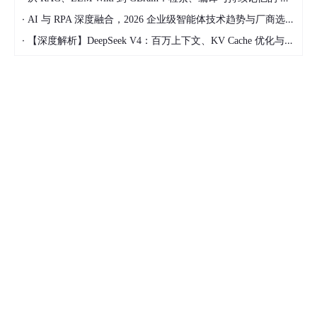
行更好的应用，并对各行各业加以帮助。
·
AI 与 RPA 深度融合，2026 企业级智能体技术趋势与厂商选型指南
人工智能的应用
·
【深度解析】DeepSeek V4：百万上下文、KV Cache 优化与开源大模型工程化落地
人工智能已经逐步渗透到生产生活中的方方面面，无论是医疗、教
育、交通、物流，还是传统生产制造、金融、农业设置是军事、游
戏，人工智能的身影无处不在，并发挥着越来越重要的作用。