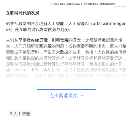
互联网时代的发展
站在互联网的角度理解人工智能：人工智能AI（artificial intelligen
ce）是互联网时代发展的必然趋势。
人们从早期做
web开发
，到
移动端
的开发；之后随着数据量的增
大，人们开始研究
高并发
的问题；当数据量不断的增大，而人们希
望数据不被浪费时，产生了
大数据
的技术，包括：大数据的如何存
储以及大量数据的如何计算分析；由于计算分析和存储需要资源，
互联网便发展到通过
云计算
进行存储与计算，包括虚拟化的计算，
如：docker，k8s；再到后来，人们不是仅仅局限于将数据进行存
储和简单分析，更多的是想从数据中挖掘出价值，人们便想到了
人
工智能
，因为人工智能中有很多的算法，可以帮助人们从数据中挖
掘出价值。
点击阅读全文
注意，区分大数据和人工智能的概念：
① 大数据：专注于已有的数据的存储和计算，生成分析报表；
② 人工智能：专注于利用已有数据挖掘规律，对未来进行预测。
# 人工智能
人工智能领域的技术
在人工智能领域中，其技术的发展具体有如下内容：