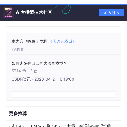
AI大模型技术社区
加入社区
本内容已收录至专栏
《大语言模型》
2篇内容
如何训练你自己的大语言模型？
人工智能从早期的使用
机器学习
的算法来做数据挖掘，到分布式的
5714
2


进行数据挖掘；再到进一步的把算法研究得更加深入，走向了
深度
学习
的领域，于是人们开始发现深度学习可以使更加复杂的问题
CSDN资讯 · 2023-04-21 16:19:00
（如：计算机视觉、自然语言处理）变得更加的准确，于是有了各
种各样的应用；在人工智能发展过程中还存在
强化学习
，比如：利
用强化学习的技术，在前几年有AlphaGo这样下围棋的机器人，近
几年有各种各样的智能制造中使用到的机器人。这些都是应用人工
智能产生的一些产业。
更多推荐
所以，人工智能是现在互联网中发展的一个大的趋势：如何更好的
利用数据去挖掘数据中的价值，把挖掘到的数据的价值（规律）进
·
从 RAG、LLM Wiki 到 GBrain：检索、编译与持续记忆的 AI 知识管理范式