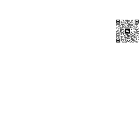
Casper the Friendly Finality Gadget(FFG)
智能合约
总结与展望
推荐内容
02-BTC-密码学原理
比特币主要用到了密码学中的两个功能:1.哈希2.签名
密码学中用到的哈希函数被称为cryptographic hash