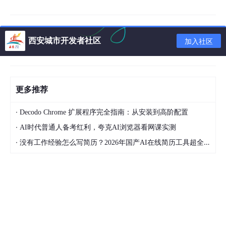
共识协议和系统实现
挖矿算法和难度调整
西安城市开发者社区
加入社区
比特币脚本
软分叉和硬分叉匿名和隐私保护
更多推荐
课程大纲：以太坊
·
Decodo Chrome 扩展程序完全指南：从安装到高阶配置
以太坊
·
AI时代普通人备考红利，夸克AI浏览器看网课实测
概述：基于账户的分布式账本
·
没有工作经验怎么写简历？2026年国产AI在线简历工具超全实战指南，有哪些好用的国产AI在线简历工具？
数据结构：状态树、交易树、收据树
GHOST协议
挖矿：memory-hard mining puzzle
挖矿难度调整
权益证明