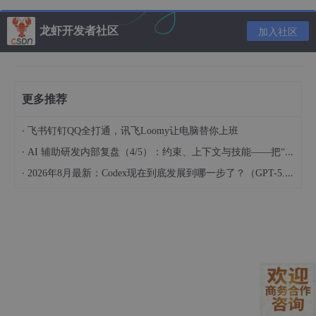
企业产品答疑、线索收集等流程，同步赋能人才梯队建设。每个企
业的官网都需要入驻这样一位“懂产品、能答疑、会收线索”的数字
龙虾开发者社区
加入社区
员工，让知识资产持续增值，让业务增长永不断链。
不知疲倦的汽车销冠
作为提升汽车销售线索转化的智能引擎，她，「汽车电
更多推荐
销」张雨欣，终结销售
“漏斗漏洞”
：
·
飞书钉钉QQ全打通，讯飞Loomy让电脑替你上班
精准狙击高潜客户
：基于用户意图快速定位高价值客户，自
·
AI 辅助研发内部复盘（4/5）：约束、上下文与技能——把“人的判断”工程化
动标记标签并制定跟进策略；
·
2026年8月最新：Codex现在到底发展到哪一步了？（GPT-5.6与ChatGPT Pro分享）
融合专业知识的营销专家
：深度掌握车型参数与促销政策，
结合客户痛点生成精准推荐；
全流程自动化
：从客户识别、咨询解答到任务派发，实现销
售跟单全链路闭环。
她正在解决这些痛点：汽车电话销售长期面临的三大痛点，海量线
索跟进困难、试驾邀约响应率低、客户真实意向难以精准捕捉。被
张雨欣一一ko，提升营销转化效率、让线索不再漏在漏斗里。