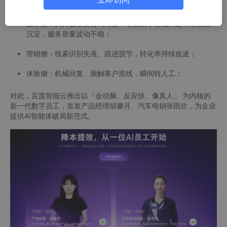
三大挑战——
服务侧：人力被重复咨询淹没，专家困于基础问题，经验难
沉淀，服务质量波动不稳；
营销侧：线索识别失准、跟进脱节，转化率持续低迷；
体验侧：机械回复、频触客户底线，瞬间转人工；
对此，百度智能云推出以「会动脑、反应快、像真人」 为内核的
新一代数字员工，首发产品经理胡馨月、汽车电销张雨欣，为企业
提供AI智能体破局新范式。