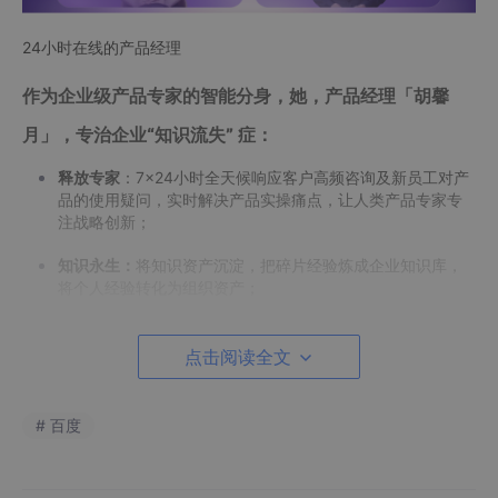
24小时在线的产品经理
作为企业级产品专家的智能分身，她，产品经理「胡馨
月」，专治企业
“知识流失”
症：
释放专家
：7×24小时全天候响应客户高频咨询及新员工对产
品的使用疑问，实时解决产品实操痛点，让人类产品专家专
注战略创新；
知识永生：
将知识资产沉淀，把碎片经验炼成企业知识库，
将个人经验转化为组织资产；
有温度的AI：
多模态自然交互，精准捕捉用户潜台词、对话
自然度堪比真人，提升沟通效率和内外部信任度；
点击阅读全文
她正在改变这些场景：金融产品答疑｜IT方案培训｜医疗设备解
说。
# 百度
在金融、科技、企业服务等高知识密度领域，胡馨月正成为企业的
核心业务伙伴——7×24小时永续运行的智能知识中枢，无缝衔接