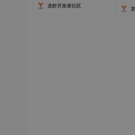
宠物和卡通界面则让冰冷的工具协作多
断”工
龙虾开发者社区
了一丝温度。它目前的短板也很明确：
黄色线条是
Linux
，操作系统内核。
复杂跨平台任务的稳定性还需要提升，
这两个老牌巨头花了十四年时间，才慢慢爬升到
Skill生态的丰富度还在建设中。但如果
你是一个每天被重复性办公任务淹没的
最让人震撼的是那条红色线，它代表的正是小
2026年发布以后，它直接画出了一条惊人的垂直
Linux 积攒了十几年的地位。