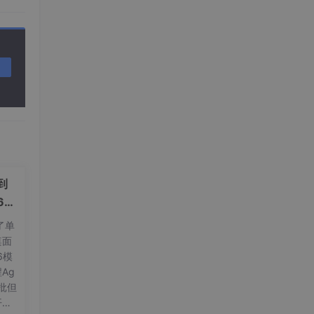
到
6与
过了单
桌面
6模
Ag
审批但
开发