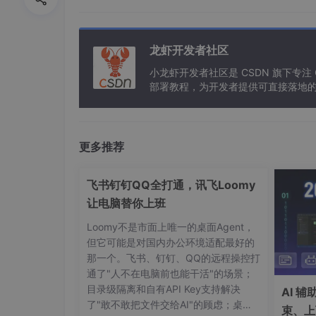
龙虾开发者社区
小龙虾开发者社区是 CSDN 旗下专注
部署教程，为开发者提供可直接落地的
更多推荐
飞书钉钉QQ全打通，讯飞Loomy
让电脑替你上班
Loomy不是市面上唯一的桌面Agent，
但它可能是对国内办公环境适配最好的
那一个。飞书、钉钉、QQ的远程操控打
通了"人不在电脑前也能干活"的场景；
这张图是一张开源社区代码仓库星标数量的历史
目录级隔离和自有API Key支持解决
AI 
了"敢不敢把文件交给AI"的顾虑；桌面
束、上
蓝色线条是 React，前端
开发
框架。