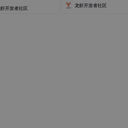
者判断的自动程序员。当前最准确
程化
龙虾开发者社区
龙虾开发者社区
位是：Codex 是一个由开发者控制
够持续操作真实工程环境的软件工程 
二十多万颗星的位置。
ent。ChatGPT 更擅长讨论和理
龙虾
OpenClaw
项目。
直线，在极短的时间内瞬间拔地而起，一举追平并超越了 React