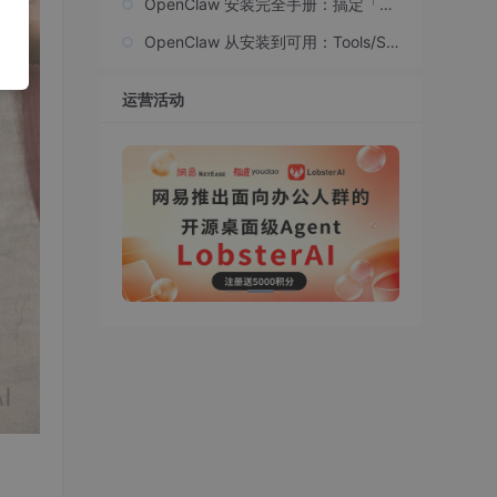
OpenClaw 安装完全手册：搞定「龙
虾」顺便带走 5 个超强插件
OpenClaw 从安装到可用：Tools/Ski
lls + 飞书做远程入口
运营活动