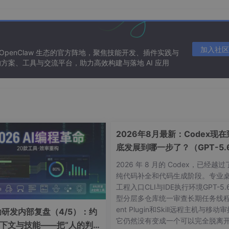
加入社区
 OpenClaw 生态的官方阵地，聚焦技能开发、插件实践与
方案、工具与交流平台，助力高效构建与落地 AI 应用
2026年8月最新：Codex现在
底发展到哪一步了？（GPT-5.
ChatGPT Pro分享）
2026 年 8 月的 Codex，已经越
纯代码补全和代码生成阶段。专业
工程入口CLI与IDE执行环境GPT-5.
型分层多仓库统一审查长期任务线程
走势对比图。
ent Plugin和Skill远程主机与移动
辅助研发内部复盘（4/5）：约
它仍然没有变成一个可以完全脱离
下文与技能——把“人的判